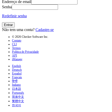
Endereço de email
Senha
Redefinir senha
Entrar
Não tem uma conta?
Cadastre-se
© 2026 Checker Software Inc.
Contato
CLI
Termos
Política de Privacidade
API
iManage
English
Deutsch
Español
Français
हिन्दी
Italiano
日本語
Português
简体中文
繁體中文
한국어