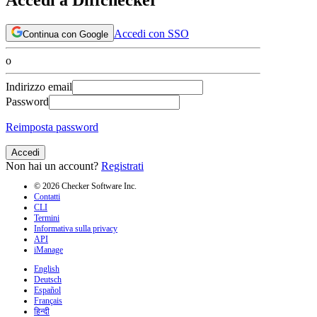
Accedi con SSO
Continua con Google
o
Indirizzo email
Password
Reimposta password
Accedi
Non hai un account?
Registrati
© 2026 Checker Software Inc.
Contatti
CLI
Termini
Informativa sulla privacy
API
iManage
English
Deutsch
Español
Français
हिन्दी