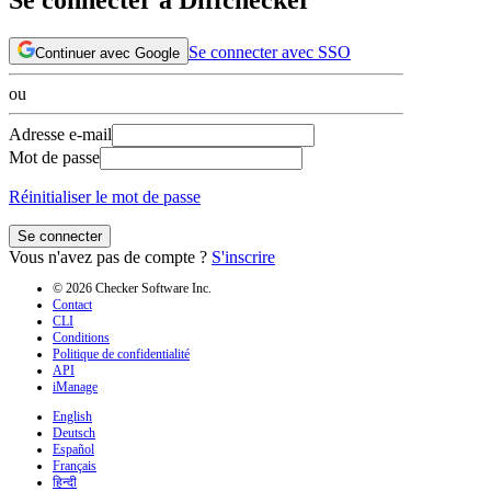
Se connecter avec SSO
Continuer avec Google
ou
Adresse e-mail
Mot de passe
Réinitialiser le mot de passe
Se connecter
Vous n'avez pas de compte ?
S'inscrire
© 2026 Checker Software Inc.
Contact
CLI
Conditions
Politique de confidentialité
API
iManage
English
Deutsch
Español
Français
हिन्दी