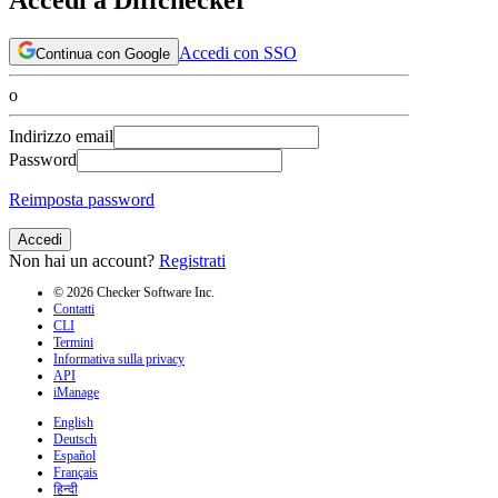
Accedi con SSO
Continua con Google
o
Indirizzo email
Password
Reimposta password
Accedi
Non hai un account?
Registrati
© 2026 Checker Software Inc.
Contatti
CLI
Termini
Informativa sulla privacy
API
iManage
English
Deutsch
Español
Français
हिन्दी