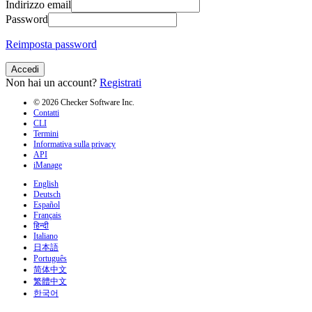
Indirizzo email
Password
Reimposta password
Accedi
Non hai un account?
Registrati
© 2026 Checker Software Inc.
Contatti
CLI
Termini
Informativa sulla privacy
API
iManage
English
Deutsch
Español
Français
हिन्दी
Italiano
日本語
Português
简体中文
繁體中文
한국어