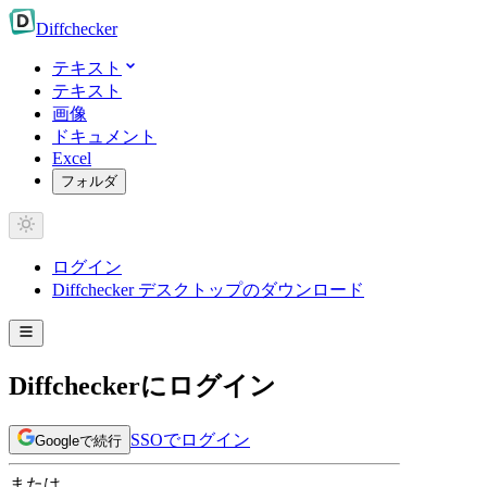
Diff
checker
テキスト
テキスト
画像
ドキュメント
Excel
フォルダ
ログイン
Diffchecker デスクトップのダウンロード
Diffcheckerにログイン
SSOでログイン
Googleで続行
または