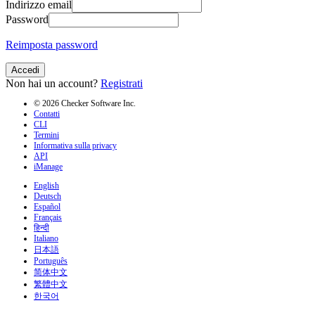
Indirizzo email
Password
Reimposta password
Accedi
Non hai un account?
Registrati
© 2026 Checker Software Inc.
Contatti
CLI
Termini
Informativa sulla privacy
API
iManage
English
Deutsch
Español
Français
हिन्दी
Italiano
日本語
Português
简体中文
繁體中文
한국어