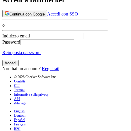
Accedi con SSO
Continua con Google
o
Indirizzo email
Password
Reimposta password
Accedi
Non hai un account?
Registrati
© 2026 Checker Software Inc.
Contatti
CLI
Termini
Informativa sulla privacy
API
iManage
English
Deutsch
Español
Français
हिन्दी