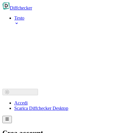
Diff
checker
Testo
Accedi
Scarica Diffchecker Desktop
Crea account