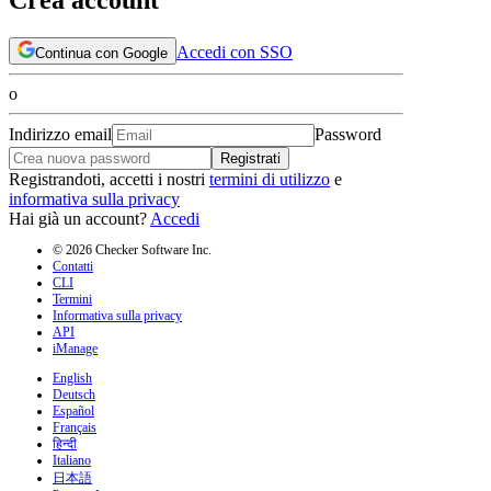
Accedi con SSO
Continua con Google
o
Indirizzo email
Password
Registrati
Registrandoti, accetti i nostri
termini di utilizzo
e
informativa sulla privacy
Hai già un account?
Accedi
© 2026 Checker Software Inc.
Contatti
CLI
Termini
Informativa sulla privacy
API
iManage
English
Deutsch
Español
Français
हिन्दी
Italiano
日本語