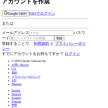
アカウントを作成
SSOでログイン
Googleで続行
または
メールアドレス
パスワ
ード
登録
登録することで、
利用規約
と
プライバシーポリ
シー
すでにアカウントをお持ちですか？
ログイン
© 2026 Checker Software Inc.
お問い合わせ
CLI
規約
プライバシーポリシー
API
iManage
English
Deutsch
Español
Français
हिन्दी