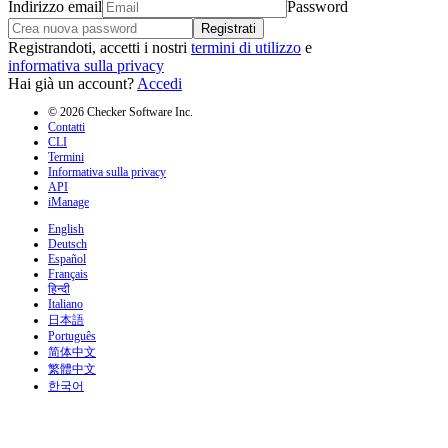
Indirizzo email
Password
Registrati
Registrandoti, accetti i nostri
termini di utilizzo
e
informativa sulla privacy
Hai già un account?
Accedi
© 2026 Checker Software Inc.
Contatti
CLI
Termini
Informativa sulla privacy
API
iManage
English
Deutsch
Español
Français
हिन्दी
Italiano
日本語
Português
简体中文
繁體中文
한국어