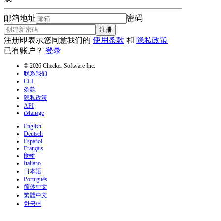
邮箱地址
密码
注册
注册即表示您同意我们的
使用条款
和
隐私政策
已有账户？
登录
© 2026 Checker Software Inc.
联系我们
CLI
条款
隐私政策
API
iManage
English
Deutsch
Español
Français
हिन्दी
Italiano
日本語
Português
简体中文
繁體中文
한국어