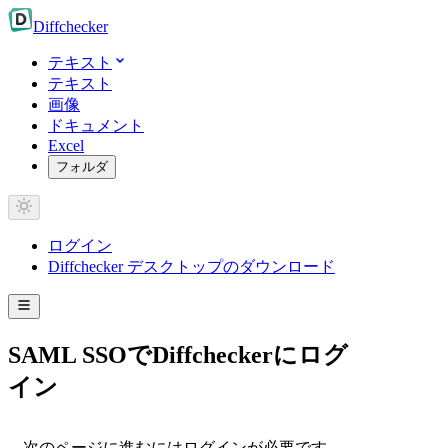
Diff
checker
テキスト
テキスト
画像
ドキュメント
Excel
フォルダ
ログイン
Diffchecker デスクトップのダウンロード
SAML SSOでDiffcheckerにログ
イン
次のページに進むにはログインが必要です