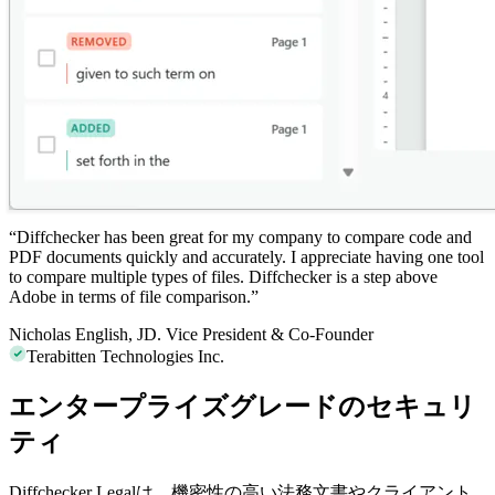
“
Diffchecker
has been great for my company to compare code and
PDF documents quickly and accurately. I appreciate having one tool
to compare multiple types of files. Diffchecker is a step above
Adobe in terms of file comparison.”
Nicholas English, JD.
Vice President & Co-Founder
Terabitten Technologies Inc.
エンタープライズグレードのセキュリ
ティ
Diffchecker Legalは、機密性の高い法務文書やクライアント