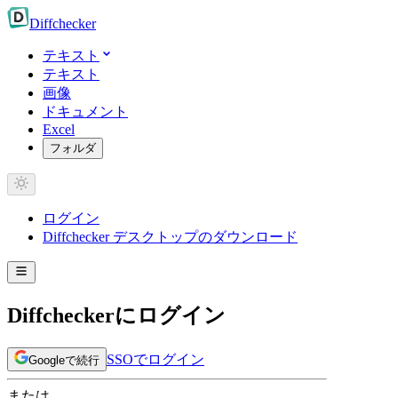
Diff
checker
テキスト
テキスト
画像
ドキュメント
Excel
フォルダ
ログイン
Diffchecker デスクトップのダウンロード
Diffcheckerにログイン
SSOでログイン
Googleで続行
または