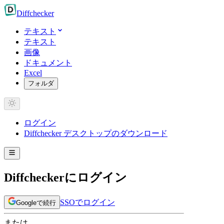
Diff
checker
テキスト
テキスト
画像
ドキュメント
Excel
フォルダ
ログイン
Diffchecker デスクトップのダウンロード
Diffcheckerにログイン
SSOでログイン
Googleで続行
または