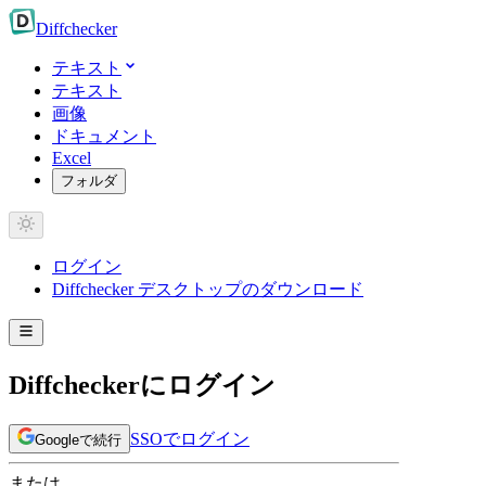
Diff
checker
テキスト
テキスト
画像
ドキュメント
Excel
フォルダ
ログイン
Diffchecker デスクトップのダウンロード
Diffcheckerにログイン
SSOでログイン
Googleで続行
または