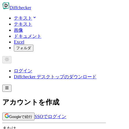
Diff
checker
テキスト
テキスト
画像
ドキュメント
Excel
フォルダ
ログイン
Diffchecker デスクトップのダウンロード
アカウントを作成
SSOでログイン
Googleで続行
または