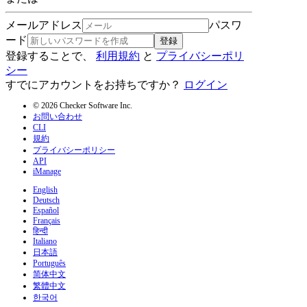
メールアドレス
パスワ
ード
登録
登録することで、
利用規約
と
プライバシーポリ
シー
すでにアカウントをお持ちですか？
ログイン
© 2026 Checker Software Inc.
お問い合わせ
CLI
規約
プライバシーポリシー
API
iManage
English
Deutsch
Español
Français
हिन्दी
Italiano
日本語
Português
简体中文
繁體中文
한국어