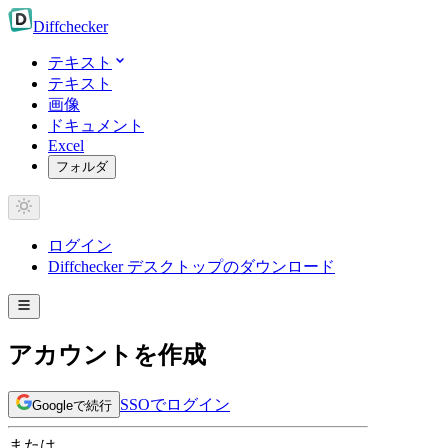
Diff
checker
テキスト
テキスト
画像
ドキュメント
Excel
フォルダ
ログイン
Diffchecker デスクトップのダウンロード
アカウントを作成
SSOでログイン
Googleで続行
または