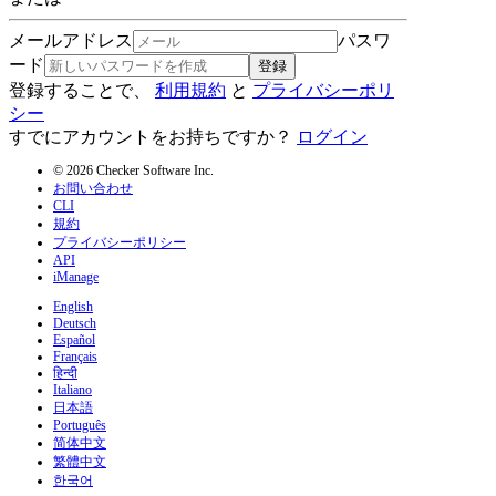
メールアドレス
パスワ
ード
登録
登録することで、
利用規約
と
プライバシーポリ
シー
すでにアカウントをお持ちですか？
ログイン
© 2026 Checker Software Inc.
お問い合わせ
CLI
規約
プライバシーポリシー
API
iManage
English
Deutsch
Español
Français
हिन्दी
Italiano
日本語
Português
简体中文
繁體中文
한국어