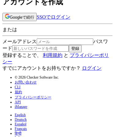
アカウントを作成
SSOでログイン
Googleで続行
または
メールアドレス
パスワ
ード
登録
登録することで、
利用規約
と
プライバシーポリ
シー
すでにアカウントをお持ちですか？
ログイン
© 2026 Checker Software Inc.
お問い合わせ
CLI
規約
プライバシーポリシー
API
iManage
English
Deutsch
Español
Français
हिन्दी