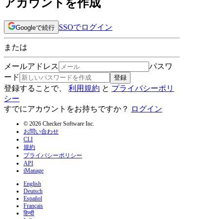
アカウントを作成
SSOでログイン
Googleで続行
または
メールアドレス
パスワ
ード
登録
登録することで、
利用規約
と
プライバシーポリ
シー
すでにアカウントをお持ちですか？
ログイン
© 2026 Checker Software Inc.
お問い合わせ
CLI
規約
プライバシーポリシー
API
iManage
English
Deutsch
Español
Français
हिन्दी