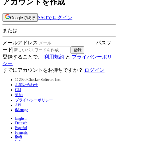
アカウントを作成
SSOでログイン
Googleで続行
または
メールアドレス
パスワ
ード
登録
登録することで、
利用規約
と
プライバシーポリ
シー
すでにアカウントをお持ちですか？
ログイン
© 2026 Checker Software Inc.
お問い合わせ
CLI
規約
プライバシーポリシー
API
iManage
English
Deutsch
Español
Français
हिन्दी