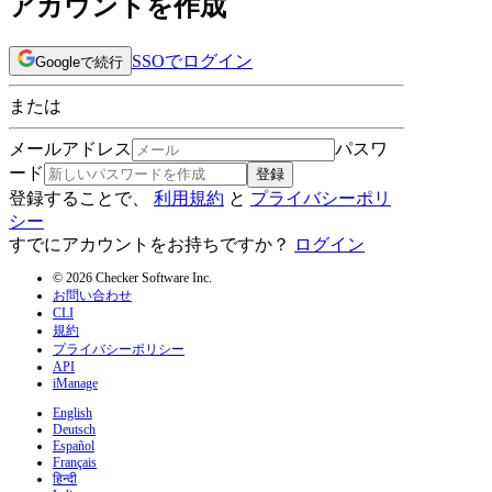
アカウントを作成
SSOでログイン
Googleで続行
または
メールアドレス
パスワ
ード
登録
登録することで、
利用規約
と
プライバシーポリ
シー
すでにアカウントをお持ちですか？
ログイン
© 2026 Checker Software Inc.
お問い合わせ
CLI
規約
プライバシーポリシー
API
iManage
English
Deutsch
Español
Français
हिन्दी