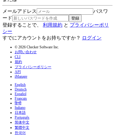
メールアドレス
パスワ
ード
登録
登録することで、
利用規約
と
プライバシーポリ
シー
すでにアカウントをお持ちですか？
ログイン
© 2026 Checker Software Inc.
お問い合わせ
CLI
規約
プライバシーポリシー
API
iManage
English
Deutsch
Español
Français
हिन्दी
Italiano
日本語
Português
简体中文
繁體中文
한국어