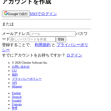
アカウントを作成
SSOでログイン
Googleで続行
または
メールアドレス
パスワ
ード
登録
登録することで、
利用規約
と
プライバシーポリ
シー
すでにアカウントをお持ちですか？
ログイン
© 2026 Checker Software Inc.
お問い合わせ
CLI
規約
プライバシーポリシー
API
iManage
English
Deutsch
Español
Français
हिन्दी