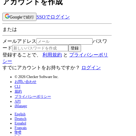
アカウントを作成
SSOでログイン
Googleで続行
または
メールアドレス
パスワ
ード
登録
登録することで、
利用規約
と
プライバシーポリ
シー
すでにアカウントをお持ちですか？
ログイン
© 2026 Checker Software Inc.
お問い合わせ
CLI
規約
プライバシーポリシー
API
iManage
English
Deutsch
Español
Français
हिन्दी