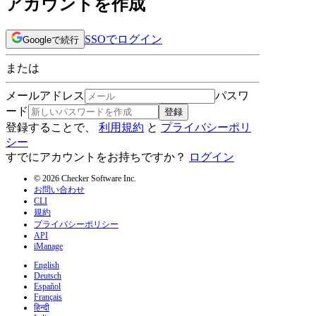
アカウントを作成
SSOでログイン
Googleで続行
または
メールアドレス
パスワ
ード
登録
登録することで、
利用規約
と
プライバシーポリ
シー
すでにアカウントをお持ちですか？
ログイン
© 2026 Checker Software Inc.
お問い合わせ
CLI
規約
プライバシーポリシー
API
iManage
English
Deutsch
Español
Français
हिन्दी