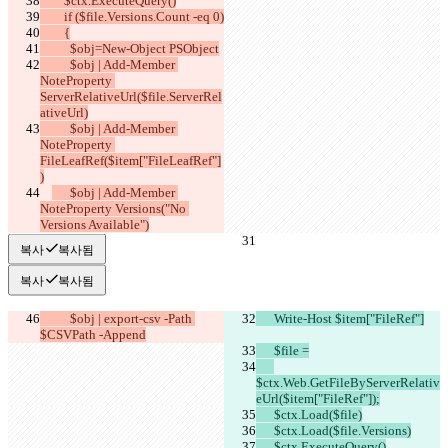
        $ctx.ExecuteQuery()
        if ($file.Versions.Count -eq 0)
        {
          $obj=New-Object PSObject
          $obj | Add-Member 
NoteProperty 
ServerRelativeUrl($file.ServerRel
ativeUrl)
          $obj | Add-Member 
NoteProperty 
FileLeafRef($item["FileLeafRef"]
)
      $obj | Add-Member 
NoteProperty Versions("No 
Versions Available")
복사
복사됨
복사
복사됨
          $obj | export-csv -Path 
      Write-Host $item["FileRef"]
$CSVPath -Append
      $file =
$ctx.Web.GetFileByServerRelativ
eUrl($item["FileRef"]);
      $ctx.Load($file)
      $ctx.Load($file.Versions)
      $ctx.ExecuteQuery()