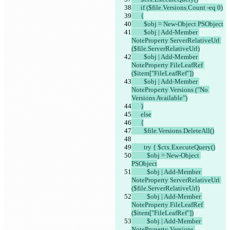
      if ($file.Versions.Count -eq 0)
      {
        $obj = New-Object PSObject
        $obj | Add-Member 
NoteProperty ServerRelativeUrl 
($file.ServerRelativeUrl)
        $obj | Add-Member 
NoteProperty FileLeafRef 
($item["FileLeafRef"])
        $obj | Add-Member 
NoteProperty Versions ("No 
Versions Available")
      }
      else
      {
        $file.Versions.DeleteAll()
        try { $ctx.ExecuteQuery()
          $obj = New-Object 
PSObject
          $obj | Add-Member 
NoteProperty ServerRelativeUrl 
($file.ServerRelativeUrl)
          $obj | Add-Member 
NoteProperty FileLeafRef 
($item["FileLeafRef"])
          $obj | Add-Member 
NoteProperty Versions 