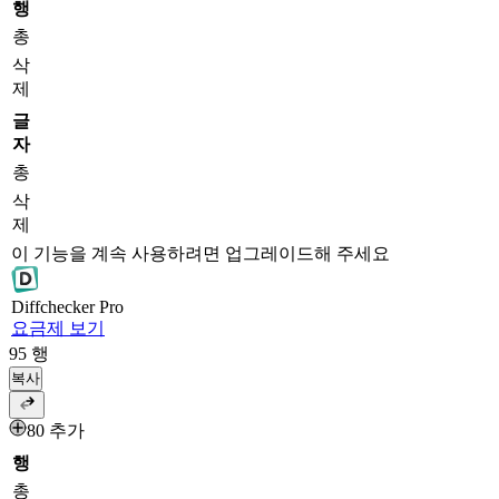
행
총
삭
제
글
자
총
삭
제
이 기능을 계속 사용하려면 업그레이드해 주세요
Diff
checker
Pro
요금제 보기
95
행
복사
80 추가
행
총