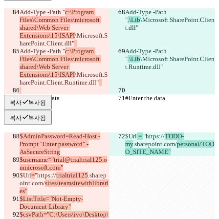
Add-Type -Path "
c:\Program 
Add-Type -Path 
Files\Common Files\microsoft 
"
.\Lib
\Microsoft.SharePoint.Clien
shared\Web Server 
t.dll"
Extensions\15\ISAPI
\Microsoft.S
harePoint.Client.dll"
Add-Type -Path "
c:\Program 
Add-Type -Path 
Files\Common Files\microsoft 
"
.\Lib
\Microsoft.SharePoint.Clien
shared\Web Server 
t.Runtime.dll"
Extensions\15\ISAPI
\Microsoft.S
harePoint.Client.Runtime.dll"
#Enter the data
#Enter the data
복사
복사됨
복사
복사됨
$AdminPassword=Read-Host -
$Url
 = 
"https://
TODO-
Prompt "Enter password" -
my
.sharepoint.com/
personal/TOD
AsSecureString
O_SITE_NAME"
$username="trial@trialtrial125.o
nmicrosoft.com"
$Url
=
"https://
trialtrial125
.sharep
oint.com/
sites/teamsitewithlibrari
es"
$ListTitle="Not-Empty-
Document-Library"
$csvPath="C:\Users\ivo\Desktop\