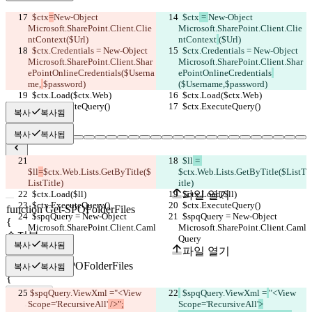
  $ctx
=
New-Object 
  $ctx
 = 
New-Object 
Microsoft.SharePoint.Client.Clie
Microsoft.SharePoint.Client.Clie
ntContext
($Url)
ntContext
($Url)
  $ctx.Credentials = New-Object 
  $ctx.Credentials = New-Object 
Microsoft.SharePoint.Client.Shar
Microsoft.SharePoint.Client.Shar
ePointOnlineCredentials
($Userna
ePointOnlineCredentials
me,
$password)
($Username,
$password)
  $ctx.Load($ctx.Web)
  $ctx.Load($ctx.Web)
  $ctx.ExecuteQuery()
  $ctx.ExecuteQuery()
복사
복사됨
복사
복사됨
  $ll
 = 
저장된 비교 결과
$ll
=
$ctx.Web.Lists.GetByTitle($
$ctx.Web.Lists.GetByTitle($ListT
원본
ListTitle)
itle)
  $ctx.Load($ll)
  $ctx.Load($ll)
파일 열기
  $ctx.ExecuteQuery()
  $ctx.ExecuteQuery()
  $spqQuery = New-Object 
  $spqQuery = New-Object 
Microsoft.SharePoint.Client.Caml
Microsoft.SharePoint.Client.Caml
수정본
Query
Query
복사
복사됨
파일 열기
복사
복사됨
 $spqQuery.ViewXml =
"<View 
 $spqQuery.ViewXml =
"<View 
비교하기
Scope='RecursiveAll'
 />";
Scope='RecursiveAll'
>