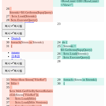
<RowLimit>100</RowLimit>
</View>";
© 2026 Checker Software Inc.
문의
$itemki=$ll.GetItems($spqQuery)
CLI
   $ctx.Load($itemki)
이용약관
  $ctx.ExecuteQuery()
개인정보처리방침
API
복사
복사됨
iManage
복사
복사됨
English
Deutsch
Español
foreach(
$item
 in 
$itemki)
do {
Français
{
$item
ki = 
हिन्दी
$ll.GetItems($spqQuery)
Italiano
    $ctx.Load(
$itemki)
日本語
  $ctx.ExecuteQuery()
Português
복사
복사됨
简体中文
繁體中文
복사
복사됨
한국어
  Write-Host $item["FileRef"]
foreach 
($item
 in $itemki)
  $file =
{
$ctx.Web.GetFileByServerRelativ
eUrl
($item
["FileRef"]);
        $ctx.Load($file)
        $ctx.Load($file.Versions)