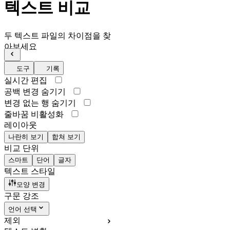
텍스트 비교
두 텍스트 파일의 차이점을 찾
아보세요
도구
기록
실시간 편집
공백 변경 숨기기
변경 없는 행 숨기기
줄바꿈 비활성화
레이아웃
나란히 보기
합쳐 보기
비교 단위
스마트
단어
글자
텍스트 스타일
모양 변경
구문 강조
언어 선택
제외