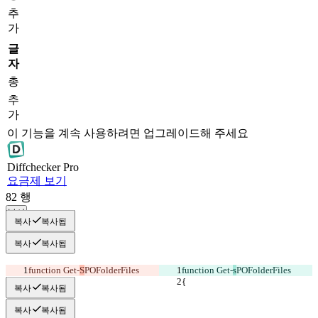
추
가
글
자
총
추
가
이 기능을 계속 사용하려면 업그레이드해 주세요
Diff
checker
Pro
요금제 보기
82
행
복사
복사
복사됨
복사
복사됨
function Get-
S
POFolderFiles
function Get-
s
POFolderFiles
{
{
복사
복사됨
복사
복사됨