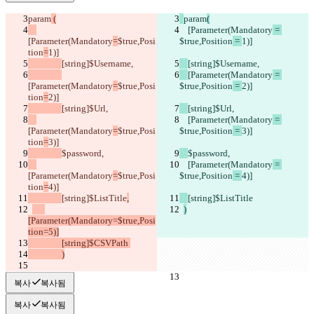
param
 (
param
(
    [Parameter(Mandatory
 = 
[Parameter(Mandatory
=
$true,Posi
$true,Position
 = 
1)]
tion
=
1)]
[string]$Username,
[string]$Username,
[Parameter(Mandatory
 = 
[Parameter(Mandatory
=
$true,Posi
$true,Position
 = 
2)]
tion
=
2)]
[string]$Url,
[string]$Url,
    [Parameter(Mandatory
 = 
[Parameter(Mandatory
=
$true,Posi
$true,Position
 = 
3)]
tion
=
3)]
$password,
$password,
    [Parameter(Mandatory
 = 
[Parameter(Mandatory
=
$true,Posi
$true,Position
 = 
4)]
tion
=
4)]
[string]$ListTitle
,
[string]$ListTitle
)
[Parameter(Mandatory=$true,Posi
tion=5)]
		[string]$CSVPath 
		)
복사
복사됨
복사
복사됨