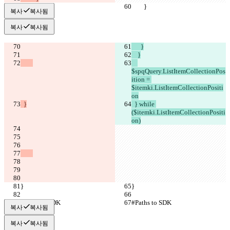
        }
        }
복사
복사됨
복사
복사됨
      }
    }
$spqQuery.ListItemCollectionPos
ition = 
$itemki.ListItemCollectionPositi
on
  }
  } while 
($itemki.ListItemCollectionPositi
on)
}
}
#Paths to SDK
#Paths to SDK
복사
복사됨
복사
복사됨