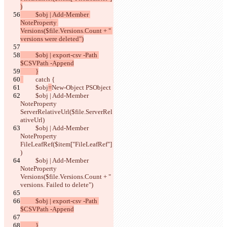
)
          $obj | Add-Member 
NoteProperty 
Versions($file.Versions.Count + " 
versions were deleted")
          $obj | export-csv -Path 
$CSVPath -Append
          }
        catch {
          $obj
=
New-Object PSObject
          $obj | Add-Member 
NoteProperty 
ServerRelativeUrl
($file.ServerRel
ativeUrl)
          $obj | Add-Member 
NoteProperty 
FileLeafRef
($item["FileLeafRef"]
)
          $obj | Add-Member 
NoteProperty 
Versions
($file.Versions.Count + " 
versions. Failed to delete")
          $obj | export-csv -Path 
$CSVPath -Append
          }