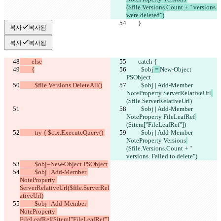
($file.Versions.Count + " versions 
were deleted")
        }
        }
복사
복사됨
복사
복사됨
        else
        catch {
        {
          $obj
 = 
New-Object 
PSObject
          $file.Versions.DeleteAll()
          $obj | Add-Member 
NoteProperty ServerRelativeUrl
($file.ServerRelativeUrl)
          $obj | Add-Member 
NoteProperty FileLeafRef
($item["FileLeafRef"])
          try { $ctx.ExecuteQuery() 
          $obj | Add-Member 
NoteProperty Versions
($file.Versions.Count + " 
versions. Failed to delete")
          $obj=New-Object PSObject
          $obj | Add-Member 
NoteProperty 
ServerRelativeUrl($file.ServerRel
ativeUrl)
          $obj | Add-Member 
NoteProperty 
FileLeafRef($item["FileLeafRef"]