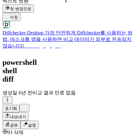
텍스트 변환
첫 변경으로
수정
Diffchecker Desktop
가장 안전하게 Diffchecker를 사용하는 방
법. 데스크톱 앱을 사용하면 비교 데이터가 외부로 전송되지
않습니다!
데스크톱 앱 받기
powershell
shell
diff
생성일
6년 전
비교 결과 만료 없음
초기화
내보내기
공유
설명
93 삭제