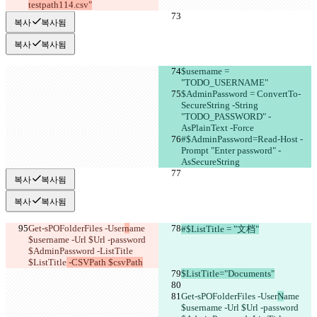
testpath114.csv"
복사
복사됨
복사
복사됨
$username = 
"TODO_USERNAME"
$AdminPassword = ConvertTo-
SecureString -String 
"TODO_PASSWORD" -
AsPlainText -Force
#$AdminPassword=Read-Host -
Prompt "Enter password" -
AsSecureString
복사
복사됨
복사
복사됨
Get-sPOFolderFiles -User
n
ame 
#$ListTitle = "文档"
$username -Url $Url -password 
$AdminPassword -ListTitle 
$ListTitle
 -CSVPath $csvPath
$ListTitle="Documents"
Get-sPOFolderFiles -User
N
ame 
$username -Url $Url -password 