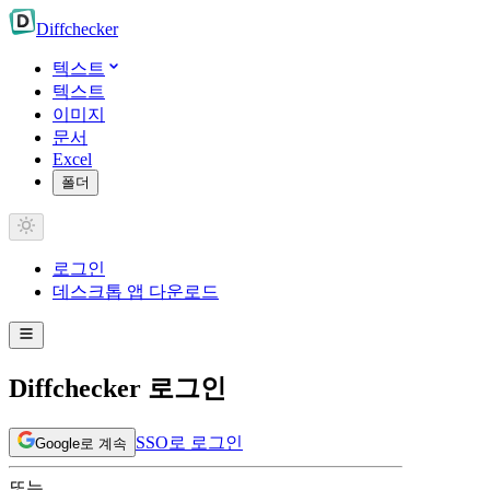
Diff
checker
텍스트
텍스트
이미지
문서
Excel
폴더
로그인
데스크톱 앱 다운로드
Diffchecker 로그인
SSO로 로그인
Google로 계속
또는