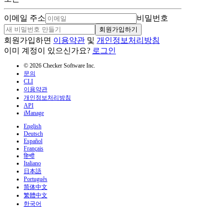
이메일 주소
비밀번호
회원가입하기
회원가입하면
이용약관
및
개인정보처리방침
이미 계정이 있으신가요?
로그인
© 2026 Checker Software Inc.
문의
CLI
이용약관
개인정보처리방침
API
iManage
English
Deutsch
Español
Français
हिन्दी
Italiano
日本語
Português
简体中文
繁體中文
한국어