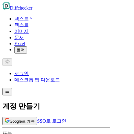
Diff
checker
텍스트
텍스트
이미지
문서
Excel
폴더
로그인
데스크톱 앱 다운로드
계정 만들기
SSO로 로그인
Google로 계속
또는