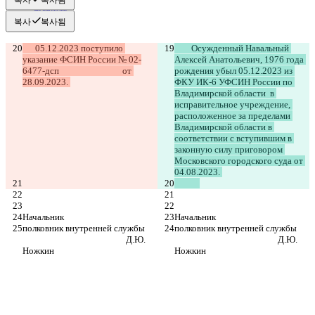
简体中文
繁體中文
복사
복사됨
한국어
      05.12.2023 поступило 
	Осужденный Навальный 
указание ФСИН России № 02-
Алексей Анатольевич, 1976 года 
6477-дсп                              от 
рождения убыл 05.12.2023 из 
28.09.2023. 
ФКУ ИК-6 УФСИН России по 
Владимирской области  в 
исправительное учреждение, 
расположенное за пределами 
Владимирской области в 
соответствии с вступившим в 
законную силу приговором 
Московского городского суда от 
04.08.2023. 
Начальник
Начальник
полковник внутренней службы      
полковник внутренней службы      
                                                 Д.Ю. 
                                                 Д.Ю. 
Ножкин
Ножкин