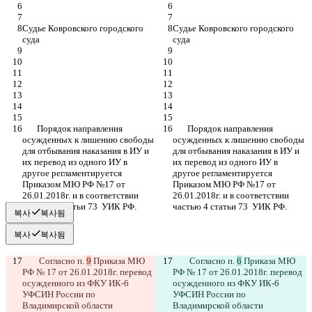
Судье Ковровского городского 
Судье Ковровского городского 
суда
суда
       Порядок направления 
       Порядок направления 
осужденных к лишению свободы 
осужденных к лишению свободы 
для отбывания наказания в ИУ и 
для отбывания наказания в ИУ и 
их перевод из одного ИУ в 
их перевод из одного ИУ в 
другое регламентируется  
другое регламентируется  
Приказом МЮ РФ №17 от 
Приказом МЮ РФ №17 от 
26.01.2018г. и в соответствии 
26.01.2018г. и в соответствии 
частью 4 статьи 73  УИК РФ.
частью 4 статьи 73  УИК РФ.
복사
복사됨
복사
복사됨
        Согласно п. 
9
 Приказа МЮ 
        Согласно п. 
6
 Приказа МЮ 
РФ № 17 от 26.01.2018г. перевод 
РФ № 17 от 26.01.2018г. перевод 
осужденного из ФКУ ИК-6 
осужденного из ФКУ ИК-6 
저장된 비교 결과
УФСИН России по 
УФСИН России по 
원본
Владимирской области 
Владимирской области 