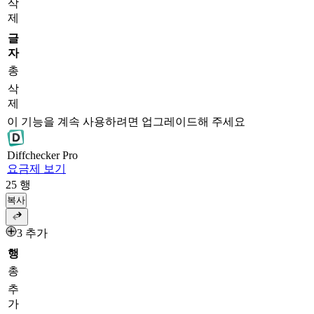
삭
제
글
자
총
삭
제
이 기능을 계속 사용하려면 업그레이드해 주세요
Diff
checker
Pro
요금제 보기
25
행
복사
3 추가
행
총
추
가