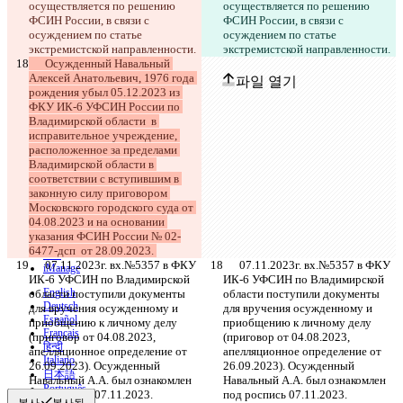
осуществляется по решению 
осуществляется по решению 
파일 열기
ФСИН России, в связи с 
ФСИН России, в связи с 
осуждением по статье 
осуждением по статье 
экстремистской направленности.
экстремистской направленности.
수정본
      Осужденный Навальный 
Алексей Анатольевич, 1976 года 
파일 열기
рождения убыл 05.12.2023 из 
ФКУ ИК-6 УФСИН России по 
Владимирской области  в 
исправительное учреждение, 
비교하기
расположенное за пределами 
Владимирской области в 
соответствии с вступившим в 
© 2026 Checker Software Inc.
законную силу приговором 
문의
Московского городского суда от 
CLI
04.08.2023 и на основании 
이용약관
указания ФСИН России № 02-
개인정보처리방침
6477-дсп  от 28.09.2023. 
API
      07.11.2023г. вх.№5357 в ФКУ 
      07.11.2023г. вх.№5357 в ФКУ 
iManage
ИК-6 УФСИН по Владимирской 
ИК-6 УФСИН по Владимирской 
English
области поступили документы 
области поступили документы 
Deutsch
для вручения осужденному и 
для вручения осужденному и 
Español
приобщению к личному делу 
приобщению к личному делу 
Français
(приговор от 04.08.2023, 
(приговор от 04.08.2023, 
हिन्दी
апелляционное определение от 
апелляционное определение от 
Italiano
26.09.2023). Осужденный 
26.09.2023). Осужденный 
日本語
Навальный А.А. был ознакомлен 
Навальный А.А. был ознакомлен 
Português
под роспись 07.11.2023.
под роспись 07.11.2023.
복사
복사됨