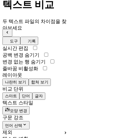
텍스트 비교
두 텍스트 파일의 차이점을 찾
아보세요
도구
기록
실시간 편집
공백 변경 숨기기
변경 없는 행 숨기기
줄바꿈 비활성화
레이아웃
나란히 보기
합쳐 보기
비교 단위
스마트
단어
글자
텍스트 스타일
모양 변경
구문 강조
언어 선택
제외