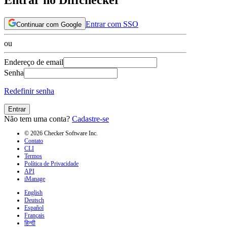
Entrar com SSO
Continuar com Google
ou
Endereço de email
Senha
Redefinir senha
Entrar
Não tem uma conta?
Cadastre-se
© 2026 Checker Software Inc.
Contato
CLI
Termos
Política de Privacidade
API
iManage
English
Deutsch
Español
Français
हिन्दी