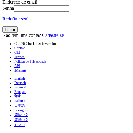
Endereço de email
Senha
Redefinir senha
Entrar
Não tem uma conta?
Cadastre-se
© 2026 Checker Software Inc.
Contato
CLI
Termos
Política de Privacidade
API
iManage
English
Deutsch
Español
Français
हिन्दी
Italiano
日本語
Português
简体中文
繁體中文
한국어