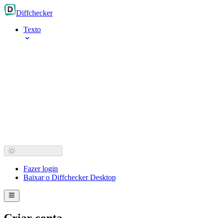
Diff
checker
Texto
Fazer login
Baixar o Diffchecker Desktop
Criar conta