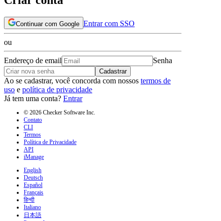
Entrar com SSO
Continuar com Google
ou
Endereço de email
Senha
Cadastrar
Ao se cadastrar, você concorda com nossos
termos de
uso
e
política de privacidade
Já tem uma conta?
Entrar
© 2026 Checker Software Inc.
Contato
CLI
Termos
Política de Privacidade
API
iManage
English
Deutsch
Español
Français
हिन्दी
Italiano
日本語