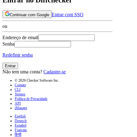
Entrar com SSO
Continuar com Google
ou
Endereço de email
Senha
Redefinir senha
Entrar
Não tem uma conta?
Cadastre-se
© 2026 Checker Software Inc.
Contato
CLI
Termos
Política de Privacidade
API
iManage
English
Deutsch
Español
Français
हिन्दी