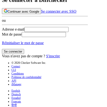
Se connecter avec SSO
Continuer avec Google
ou
Adresse e-mail
Mot de passe
Réinitialiser le mot de passe
Se connecter
Vous n'avez pas de compte ?
S'inscrire
© 2026 Checker Software Inc.
Contact
CLI
Conditions
Politique de confidentialité
API
iManage
English
Deutsch
Español
Français
हिन्दी