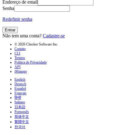
Endereço de email
Senha
Redefinir senha
Entrar
Não tem uma conta?
Cadastre-se
© 2026 Checker Software Inc.
Contato
CLI
Termos
Política de Privacidade
API
iManage
English
Deutsch
Español
Français
हिन्दी
Italiano
日本語
Português
简体中文
繁體中文
한국어