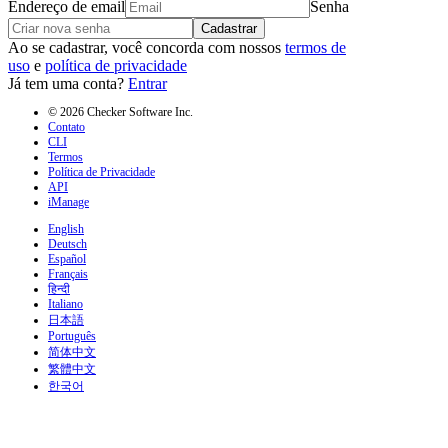
Endereço de email
Senha
Cadastrar
Ao se cadastrar, você concorda com nossos
termos de
uso
e
política de privacidade
Já tem uma conta?
Entrar
© 2026 Checker Software Inc.
Contato
CLI
Termos
Política de Privacidade
API
iManage
English
Deutsch
Español
Français
हिन्दी
Italiano
日本語
Português
简体中文
繁體中文
한국어