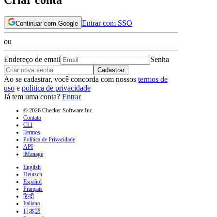
Entrar com SSO
Continuar com Google
ou
Endereço de email
Senha
Cadastrar
Ao se cadastrar, você concorda com nossos
termos de
uso
e
política de privacidade
Já tem uma conta?
Entrar
© 2026 Checker Software Inc.
Contato
CLI
Termos
Política de Privacidade
API
iManage
English
Deutsch
Español
Français
हिन्दी
Italiano
日本語