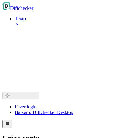
Diff
checker
Texto
Fazer login
Baixar o Diffchecker Desktop
Criar conta