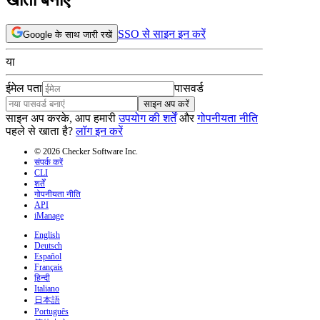
SSO से साइन इन करें
Google के साथ जारी रखें
या
ईमेल पता
पासवर्ड
साइन अप करें
साइन अप करके, आप हमारी
उपयोग की शर्तें
और
गोपनीयता नीति
पहले से खाता है?
लॉग इन करें
© 2026 Checker Software Inc.
संपर्क करें
CLI
शर्तें
गोपनीयता नीति
API
iManage
English
Deutsch
Español
Français
हिन्दी
Italiano
日本語
Português