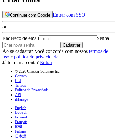
Entrar com SSO
Continuar com Google
ou
Endereço de email
Senha
Cadastrar
Ao se cadastrar, você concorda com nossos
termos de
uso
e
política de privacidade
Já tem uma conta?
Entrar
© 2026 Checker Software Inc.
Contato
CLI
Termos
Política de Privacidade
API
iManage
English
Deutsch
Español
Français
हिन्दी
Italiano
日本語