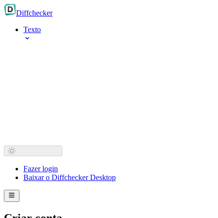
Diff
checker
Texto
Fazer login
Baixar o Diffchecker Desktop
Criar conta