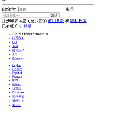
邮箱地址
密码
注册
注册即表示您同意我们的
使用条款
和
隐私政策
已有账户？
登录
© 2026 Checker Software Inc.
联系我们
CLI
条款
隐私政策
API
iManage
English
Deutsch
Español
Français
हिन्दी
Italiano
日本語
Português
简体中文
繁體中文
한국어