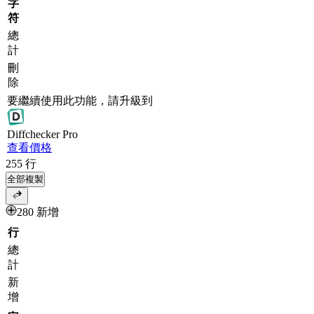
字
符
總
計
刪
除
要繼續使用此功能，請升級到
Diff
checker
Pro
查看價格
255
行
全部複製
280 新增
行
總
計
新
增