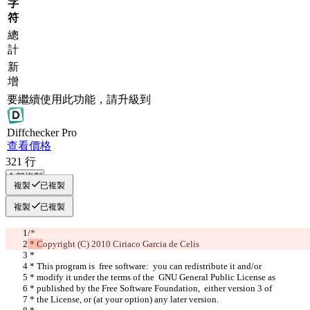
字
符
總
計
新
增
要繼續使用此功能，請升級到
Diff
checker
Pro
查看價格
321
行
全部複製
複製
已複製
複製
已複製
/*
 * C