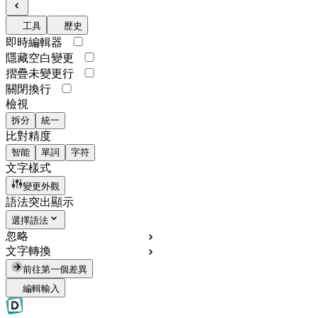
工具
歷史
即時編輯器
隱藏空白變更
摺疊未變更行
關閉換行
檢視
拆分
統一
比對精度
智能
單詞
字符
文字樣式
變更外觀
語法突出顯示
選擇語法
忽略
文字轉換
前往第一個差異
編輯輸入