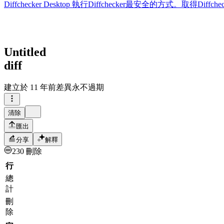
Diffchecker Desktop
執行Diffchecker最安全的方式。取得Di
Untitled
diff
建立於
11 年前
差異永不過期
清除
匯出
分享
解釋
230 刪除
行
總
計
刪
除