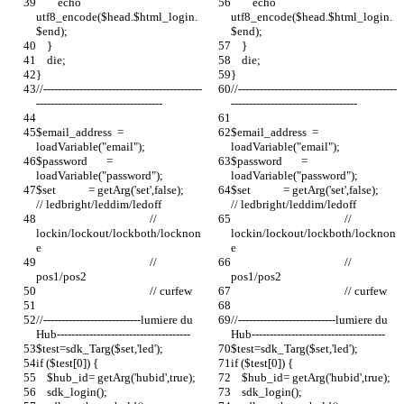
        echo 
        echo 
utf8_encode($head.$html_login.
utf8_encode($head.$html_login.
$end);
$end);
    }
    }
    die;
    die;
}
}
//--------------------------------------------
//--------------------------------------------
-----------------------------------
-----------------------------------
$email_address  = 
$email_address  = 
loadVariable("email");
loadVariable("email");
$password       = 
$password       = 
loadVariable("password");
loadVariable("password");
$set            = getArg('set',false);    
$set            = getArg('set',false);    
// ledbright/leddim/ledoff
// ledbright/leddim/ledoff
                                          // 
                                          // 
lockin/lockout/lockboth/locknon
lockin/lockout/lockboth/locknon
e
e
                                          // 
                                          // 
pos1/pos2
pos1/pos2
                                          // curfew
                                          // curfew
//---------------------------lumiere du 
//---------------------------lumiere du 
Hub------------------------------------- 
Hub------------------------------------- 
$test=sdk_Targ($set,'led');
$test=sdk_Targ($set,'led');
if ($test[0]) {
if ($test[0]) {
    $hub_id= getArg('hubid',true);
    $hub_id= getArg('hubid',true);
    sdk_login();
    sdk_login();