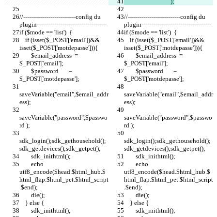
				);
//---------------------------config du 
//---------------------------config du 
plugin------------------------------------
plugin------------------------------------
if ($mode == 'list')  {
if ($mode == 'list')  {
    if (isset($_POST['email'])&& 
    if (isset($_POST['email'])&& 
isset($_POST['motdepasse'])){
isset($_POST['motdepasse'])){
        $email_address  = 
        $email_address  = 
$_POST['email'];
$_POST['email'];
        $password       = 
        $password       = 
$_POST['motdepasse'];
$_POST['motdepasse'];
saveVariable("email",$email_addr
saveVariable("email",$email_addr
ess);
ess);
saveVariable("password",$passwo
saveVariable("password",$passwo
rd );
rd );
sdk_login();sdk_gethousehold(); 
sdk_login();sdk_gethousehold(); 
sdk_getdevices();sdk_getpet();
sdk_getdevices();sdk_getpet();
        sdk_inithtml();
        sdk_inithtml();
        echo 
        echo 
utf8_encode($head.$html_hub.$
utf8_encode($head.$html_hub.$
html_flap.$html_pet.$html_script
html_flap.$html_pet.$html_script
.$end);
.$end);
        die();
        die();
    } else {
    } else {
        sdk_inithtml();
        sdk_inithtml();