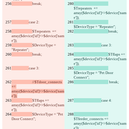
break;
$Trepeaters  += 
array($device['id']=>$device['nam
e']);
case 2:
$DeviceType = "Repeater"; 
$Trepeaters  += 
break;
array($device['id']=>$device['nam
e']);
$DeviceType = 
case 3:
"Repeater"; 
break;
$Tflaps += 
array($device['id']=>$device['nam
e']);
case 3:
$DeviceType = "Pet Door 
Connect";
                        //$Tdoor_connects 
 break;
+= 
array($device['id']=>$device['nam
e']);
$Tflaps += 
case 4:
array($device['id']=>$device['nam
e']);
$DeviceType = "Pet 
Door Connect";
$Tfeeder_connects += 
array($device['id']=>$device['nam
e']);