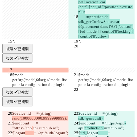
petLocation, car 
/pet/".$pet_id."/position n'existe 
plus
	suppresion de 
sdk_getCurfewStatus car 
déplacement dans l'API ['control']
['led_mode'], ['control']['locking'], 
['control']['curfew']
*/
*/
複製
已複製
複製
已複製
$mode           = 
$mode           = 
getArg('mode',false); // mode=list 
getArg('mode',false); // mode=list 
pour la configuration du plugin
pour la configuration du plugin
複製
已複製
複製
已複製
$device_id      = (string) 
$device_id      = (string) 
rand(1000000000,9999999999); 
sdk_genuuid();
$endpoint       = 
$endpoint       = "https://app
-
"https://app
.
api.
surehub.io";
api.
production.
surehub.io";
$
logout
= "/api/auth/logout";
$
url_
logout
= 