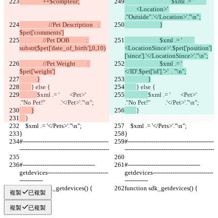
                ++$compteur;
				$xml .= ' 	
	<Location>' 
."Outside".'</Location>'."\n";
        	    //Pet Description   : 
			}
$pet['comments']
            	//Pet DOB           : 
			$xml .= '		
substr($pet['date_of_birth'],0,10)
<LocationSince>'.$pet['position']
['since'].'</LocationSince>'."\n";
            	//Pet Weight        : 
			$xml .= '	
$pet['weight']
</ID'.$pet['id'].'>'  . "\n";
            }
		}
} else {
} else {
$xml .= '       <Pet>'           
$xml .= '       <Pet>'           
."No Pet!"          .'</Pet>'."\n";
."No Pet!"          .'</Pet>'."\n";
        }
}
}
    $xml .= '</Pets>'."\n"; 
    $xml .= '</Pets>'."\n"; 
}
}
#--------------------------------------------
#--------------------------------------------
----------------------------------------------
----------------------------------------------
#-------------------------------------
#-------------------------------------
getdevices-------------------------------
getdevices-------------------------------
------------ 
------------ 
function sdk_getdevices() {
function sdk_getdevices() {
複製
已複製
複製
已複製