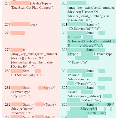
$DeviceType = 
if 
"DualScan Cat Flap Connect";
(array_key_exists(serial_number,
$device)) $DeviceSN = 
尋找差異
$device['serial_number']; else 
$DeviceSN   = "";
break;
$xml .= '
<ID'.$device['id'].">\n";
© 2026 Checker Software Inc.
                }
$xml .= '
聯繫我們
<House>'
CLI
.$Thouses[$device['household_id
條款
']]		.'</House>'."\n";
隱私政策
if 
			$xml .= '		
API
(array_key_exists(serial_number,
<T
ype>'   
.$DeviceType    
iManage
$device)) $DeviceSN = 
English
$device['serial_number']; else 
.'</
T
ype>'."\n";
Deutsch
$DeviceSN   = "";
Español
$xml .= '
$xml .= '
Français
<ID'.$device['id'].">\n";
<Name>'   
हिन्दी
.$device['name']          
Italiano
.'</Name>'."\n";
日本語
$xml .= '
        <t
ype>'   
$xml .= '
Português
.$DeviceType              
<Mac>'    
简体中文
.'</
t
ype>'."\n";
.$device['mac_address']   
繁體中文
.'</Mac>' ."\n";
한국어
$xml .= '
<Name>'   
			$xml .= '		<SN>'
.$device['name']          
		.$DeviceSN
.'</Name>'."\n";
			.'</SN>'  ."\n";
$xml .= '
<Mac>'    
			if 