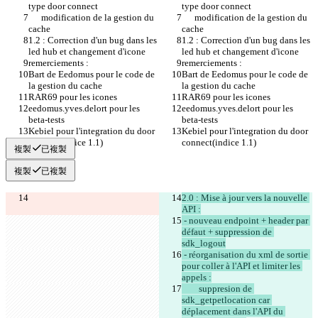
type door connect
type door connect
      modification de la gestion du 
      modification de la gestion du 
cache
cache
1.2 : Correction d'un bug dans les 
1.2 : Correction d'un bug dans les 
led hub et changement d'icone
led hub et changement d'icone
remerciements :
remerciements :
Bart de Eedomus pour le code de 
Bart de Eedomus pour le code de 
la gestion du cache
la gestion du cache
RAR69 pour les icones
RAR69 pour les icones
eedomus.yves.delort pour les 
eedomus.yves.delort pour les 
beta-tests
beta-tests
Kebiel pour l'integration du door 
Kebiel pour l'integration du door 
connect(indice 1.1)
connect(indice 1.1)
複製
已複製
複製
已複製
2.0 : Mise à jour vers la nouvelle 
API :
 - nouveau endpoint + header par 
défaut + suppression de 
sdk_logout
 - réorganisation du xml de sortie 
pour coller à l'API et limiter les 
appels :
	suppresion de 
sdk_getpetlocation car 
déplacement dans l'API du 