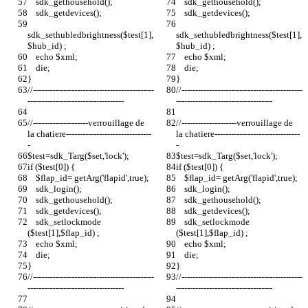
    sdk_gethousehold();
    sdk_gethousehold();
    sdk_getdevices();
    sdk_getdevices();
sdk_sethubledbrightness($test[1],
sdk_sethubledbrightness($test[1],
$hub_id) ;
$hub_id) ;
    echo $xml;
    echo $xml;
    die;
    die;
}
}
//--------------------------------------------
//--------------------------------------------
-----------------------------------
-----------------------------------
//--------------------verrouillage de 
//--------------------verrouillage de 
la chatiere-------------------------------
la chatiere-------------------------------
- 
- 
$test=sdk_Targ($set,'lock');
$test=sdk_Targ($set,'lock');
if ($test[0]) {
if ($test[0]) {
    $flap_id= getArg('flapid',true);
    $flap_id= getArg('flapid',true);
    sdk_login();
    sdk_login();
    sdk_gethousehold();
    sdk_gethousehold();
    sdk_getdevices();
    sdk_getdevices();
    sdk_setlockmode 
    sdk_setlockmode 
($test[1],$flap_id) ;
($test[1],$flap_id) ;
    echo $xml;
    echo $xml;
    die;
    die;
}
}
//--------------------------------------------
//--------------------------------------------
-----------------------------------
-----------------------------------