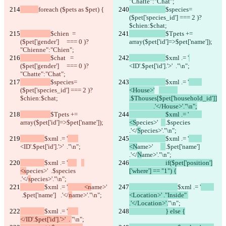
"Chatte":"Chat";
foreach ($pets as $pet) {
$species= 
($pet['species_id'] === 2 )? 
$chien:$chat;
$chien  = 
$Tpets += 
($pet['gender']     === 0 )? 
array($pet['id']=>$pet['name']);
"Chienne":"Chien";
$chat   = 
$xml .= '
($pet['gender']     === 0 )? 
<ID'.$pet['id'].'>'  ."\n";
"Chatte":"Chat";
$species= 
$xml .= '
($pet['species_id'] === 2 )? 
<House>'
$chien:$chat;
.$Thouses[$pet['household_id']]
		.'</House>'."\n";
$Tpets += 
			$xml .= '		
array($pet['id']=>$pet['name']);
<S
pecies>'  
.$species       
.'</
S
pecies>'."\n";
$xml .= '
$xml .= '
<ID'.$pet['id'].'>'  ."\n";
<N
ame>'     
.$pet['name']   
.'</
N
ame>'."\n";
$xml .= '
			if($pet['position']
<s
pecies>'  
.$species       
['where'] == "1") {
.'</
s
pecies>'."\n";
$xml .= '
           <n
ame>'    
$xml .= '
.$pet['name']   .'</
n
ame>'."\n";
<Location>' ."Inside" 
.'</Location>'.
"\n";
$xml .= '
			} else {
</ID'.$pet['id'].'>'  . 
"\n";