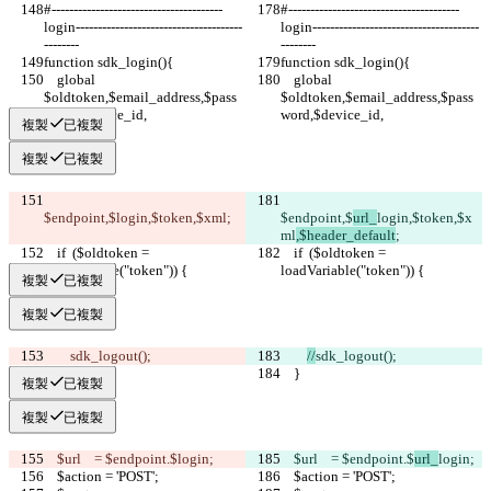
#---------------------------------------
#---------------------------------------
login--------------------------------------
login--------------------------------------
--------
--------
function sdk_login(){
function sdk_login(){
    global 
    global 
$oldtoken,$email_address,$pass
$oldtoken,$email_address,$pass
word,$device_id,
word,$device_id,
複製
已複製
複製
已複製
$endpoint,$
login,$token,$xml
;
$endpoint,$
url_
login,$token,$x
ml
,$header_default
;
    if  ($oldtoken = 
    if  ($oldtoken = 
loadVariable("token")) {
loadVariable("token")) {
複製
已複製
複製
已複製
sdk_logout();
//
sdk_logout();
    }
    }
複製
已複製
複製
已複製
    $url    = $endpoint.$
login;
    $url    = $endpoint.$
url_
login;
    $action = 'POST';
    $action = 'POST';