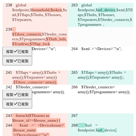
    global 
    global 
$endpoint,$
household,$token
,$x
$endpoint,$
url_device
,$xml,$Tfl
ml,$Tflaps,$Thubs, $Thouses, 
aps,$Thubs, $Thouses, 
$Trepeaters,
$Trepeaters,
$Tfeeder_connects,$
Tprogrammers
  ;
$Tdoor_connects,
$Tfeeder_conn
ects,$Tprogrammers
,$Thub_leds,
$Tcurfews,$Tflap_lock
  ;
    $xml .= '<Devices>'."\n";
    $xml .= '<Devices>'."\n";
複製
已複製
複製
已複製
    $Tflaps = array();$Thubs  = 
    $Tflaps = array();$Thubs  = 
array();$Trepeaters= array() 
array();$Trepeaters= array() ;
;
$Tdoor_connects= array();
    $Tfeeder_connects= 
    $Tfeeder_connects= 
array();$Tprogrammers= array();
array();$Tprogrammers= array();
複製
已複製
複製
已複製
    foreach($Thouses as 
$house_id=>$house_name) {
        $xml   .= '   <Devicehouse>' 
$url    = 
.$house_name 
$endpoint.$
url_
device
;
.'</Devicehouse>'."\n";