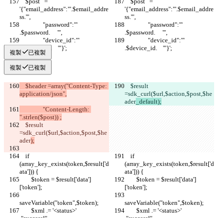
    $post   = 
    $post   = 
'{"email_address":"'.$email_addre
'{"email_address":"'.$email_addre
ss.'",
ss.'",
                "password":"'     
                "password":"'     
.$password.     '",
.$password.     '",
                "device_id":"'    
                "device_id":"'    
.$device_id.    '"}';
.$device_id.    '"}';
複製
已複製
複製
已複製
    $header =array("Content-Type: 
    $result 
application/json",
=sdk_curl($url,$action,$post,$he
ader
_default);
                "Content-Length: 
".strlen($post)) ;
    $result 
=sdk_curl($url,$action,$post,$he
ader
);
    if 
    if 
(array_key_exists(token,$result['d
(array_key_exists(token,$result['d
ata'])) {
ata'])) {
        $token = $result['data']
        $token = $result['data']
['token'];
['token'];
saveVariable("token",$token);
saveVariable("token",$token);
        $xml .= '<status>'   
        $xml .= '<status>'   