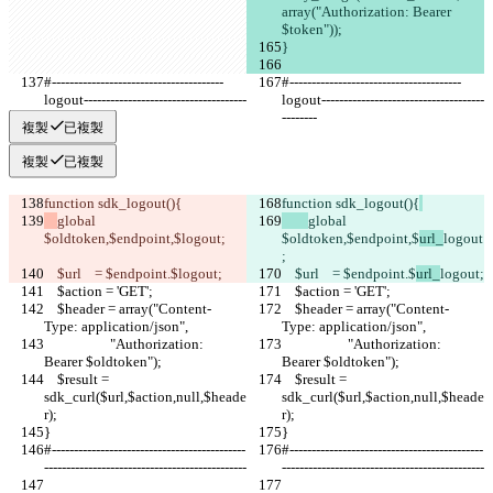
array("Authorization: Bearer 
$token"));	
}
#---------------------------------------
#---------------------------------------
logout-------------------------------------
logout-------------------------------------
--------   
--------   
複製
已複製
複製
已複製
function sdk_logout(){
function sdk_logout(){
global 
global 
$oldtoken,$endpoint,$
logout;
$oldtoken,$endpoint,$
url_
logout
;
    $url    = $endpoint.$
logout;
    $url    = $endpoint.$
url_
logout;
    $action = 'GET';
    $action = 'GET';
    $header = array("Content-
    $header = array("Content-
Type: application/json",
Type: application/json",
                    "Authorization: 
                    "Authorization: 
Bearer $oldtoken");
Bearer $oldtoken");
    $result = 
    $result = 
sdk_curl($url,$action,null,$heade
sdk_curl($url,$action,null,$heade
r);
r);
}    
}    
#--------------------------------------------
#--------------------------------------------
----------------------------------------------
----------------------------------------------