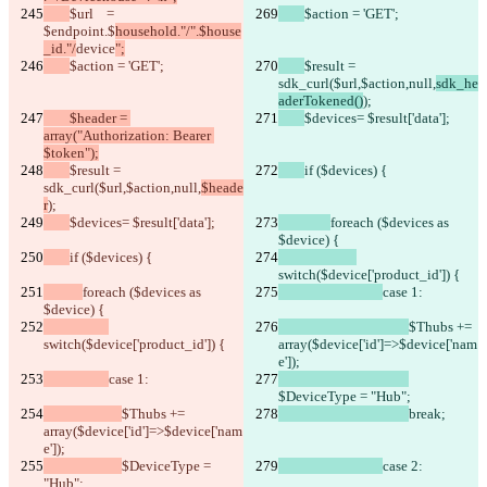
$url    = 
$action = 'GET';
$endpoint.$
household."/".$house
_id."/
device
";
$action = 'GET';
$result = 
sdk_curl($url,$action,null,
sdk_he
aderTokened()
);
        $header = 
$devices= $result['data'];
array("Authorization: Bearer 
$token");
$result = 
if ($devices) {
sdk_curl($url,$action,null,
$heade
r
);
$devices= $result['data'];
foreach ($devices as 
$device) {
if ($devices) {
switch($device['product_id']) {
foreach ($devices as 
case 1:
$device) {
$Thubs += 
switch($device['product_id']) {
array($device['id']=>$device['nam
e']);
case 1:
$DeviceType = "Hub";
$Thubs += 
break;
array($device['id']=>$device['nam
e']);
$DeviceType = 
case 2:
"Hub";