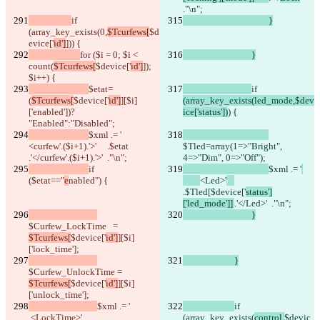
."\n";
if 
					}
(array_key_exists(0,
$Tcurfews[
$d
evice['
id']
])) {
for ($i = 0; $i < 
				}
count(
$Tcurfews[
$device['
id']
]); 
$i++) {
$etat= 
if 
(
$Tcurfews[
$device['
id']
][$i]
(array_key_exists(led_mode,$dev
['enabled'])? 
ice['status'])
) {
"Enabled":"Disabled";
$xml .= '           
<curfew'.($i+1).'>'     .$etat             
$Tled=array(1=>"Bright", 
.'</curfew'.($i+1).'>'  ."\n";
4=>"Dim", 0=>"Off");
if 
$xml .= '
($etat=="
e
nabled") {
<Led>'
.$Tled[
$device['
status']
['led_mode']]	
.'</Led>'  ."\n";
				}
$Curfew_LockTime   = 
$Tcurfews[
$device['
id']
][$i]
['lock_time'];
			}
$Curfew_UnlockTime = 
$Tcurfews[
$device['
id']
][$i]
['unlock_time'];
$xml .= '              
if 
 <LockTime>'     
(array_key_exists(
control,
$devic