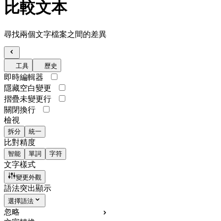
比較文本
尋找兩個文字檔案之間的差異
工具
歷史
即時編輯器
隱藏空白變更
摺疊未變更行
關閉換行
檢視
拆分
統一
比對精度
智能
單詞
字符
文字樣式
變更外觀
語法突出顯示
選擇語法
忽略