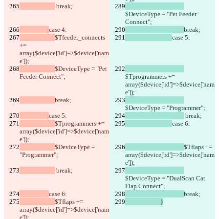
 break;
$DeviceType = "Pet Feeder 
Connect"; 
case 4:
break;
$Tfeeder_connects 
case 5:
+= 
array($device['id']=>$device['nam
e']);
$DeviceType = "Pet 
Feeder Connect"; 
$Tprogrammers += 
array($device['id']=>$device['nam
e']);
break;
$DeviceType = "Programmer";
case 5:
 break;
$Tprogrammers += 
case 6:
array($device['id']=>$device['nam
e']);
$DeviceType = 
$Tflaps += 
"Programmer";
array($device['id']=>$device['nam
已保存差異
e']);
原始文本
 break;
$DeviceType = "DualScan Cat 
開啟檔案
Flap Connect";
case 6:
break;
$Tflaps += 
			}
更改後文本
array($device['id']=>$device['nam
e']);
開啟檔案