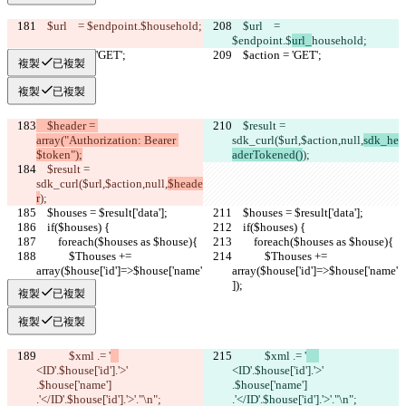
    $url    = $endpoint.$
household;
    $url    = 
$endpoint.$
url_
household;
    $action = 'GET';
    $action = 'GET';
複製
已複製
複製
已複製
    $header = 
    $result = 
array("Authorization: Bearer 
sdk_curl($url,$action,null,
sdk_he
$token");
aderTokened()
);
    $result = 
sdk_curl($url,$action,null,
$heade
r
);
    $houses = $result['data'];
    $houses = $result['data'];
    if($houses) {
    if($houses) {
        foreach($houses as $house){
        foreach($houses as $house){
            $Thouses += 
            $Thouses += 
array($house['id']=>$house['name'
array($house['id']=>$house['name'
]);
]);
複製
已複製
複製
已複製
            $xml .= '
            $xml .= '
<ID'.$house['id'].'>'  
<ID'.$house['id'].'>'  
.$house['name']    
.$house['name']    
.'</ID'.$house['id'].'>'."\n";
.'</ID'.$house['id'].'>'."\n";