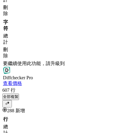
刪
除
字
符
總
計
刪
除
要繼續使用此功能，請升級到
Diff
checker
Pro
查看價格
607
行
全部複製
288 新增
行
總
計