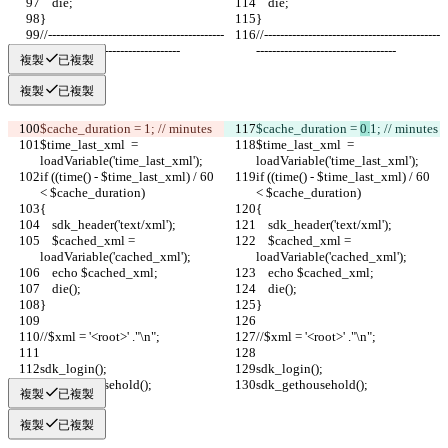
    die;
    die;
}
}
//--------------------------------------------
//--------------------------------------------
-----------------------------------
-----------------------------------
複製
已複製
複製
已複製
$cache_duration = 
1; // minutes
$cache_duration = 
0.
1; // minutes
$time_last_xml  = 
$time_last_xml  = 
loadVariable('time_last_xml');
loadVariable('time_last_xml');
if ((time() - $time_last_xml) / 60 
if ((time() - $time_last_xml) / 60 
< $cache_duration)
< $cache_duration)
{
{
    sdk_header('text/xml');
    sdk_header('text/xml');
    $cached_xml = 
    $cached_xml = 
loadVariable('cached_xml');
loadVariable('cached_xml');
    echo $cached_xml;
    echo $cached_xml;
    die();
    die();
}
}
//$xml = '<root>' ."\n"; 
//$xml = '<root>' ."\n"; 
sdk_login();
sdk_login();
sdk_gethousehold();
sdk_gethousehold();
複製
已複製
複製
已複製