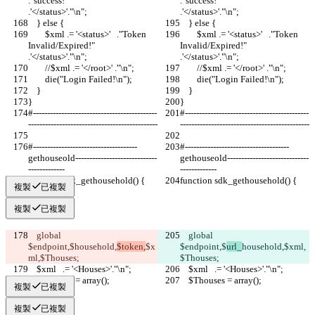
."success!"                 
."success!"                 
.'</status>'."\n";  
.'</status>'."\n";  
    } else {
    } else {
        $xml .= '<status>'   ."Token 
        $xml .= '<status>'   ."Token 
Invalid/Expired!"   
Invalid/Expired!"   
.'</status>'."\n"; 
.'</status>'."\n"; 
        //$xml .= '</root>' ."\n";  
        //$xml .= '</root>' ."\n";  
        die("Login Failed!\n");
        die("Login Failed!\n");
    }
    }
}
}
#--------------------------------------------
#--------------------------------------------
----------------------------------------------
----------------------------------------------
#-------------------------------------
#-------------------------------------
gethouseold-----------------------------
gethouseold-----------------------------
-------------
-------------
function sdk_gethousehold() {
function sdk_gethousehold() {
複製
已複製
複製
已複製
    global 
    global 
$endpoint,$
household,
$token,
$x
$endpoint,$
url_
household,
$xml,
ml,$Thouses;
$Thouses;
    $xml   .= '<Houses>'."\n";
    $xml   .= '<Houses>'."\n";
    $Thouses = array();
    $Thouses = array();
複製
已複製
複製
已複製