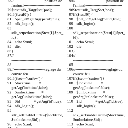
//---------------------------position de 
//---------------------------position de 
l'animal-------------------------------- 
l'animal-------------------------------- 
$test=sdk_Targ($set,'pos');
$test=sdk_Targ($set,'pos');
if ($test[0]) {
if ($test[0]) {
    $pet_id= getArg('petid',true);
    $pet_id= getArg('petid',true);
    sdk_login();
    sdk_login();
sdk_setpetlocation($test[1],$pet_
sdk_setpetlocation($test[1],$pet_
id) ;
id) ;
    echo $xml;
    echo $xml;
    die;
    die;
}
}
//--------------------------------------------
//--------------------------------------------
-----------------------------------
-----------------------------------
//---------------------------reglage du 
//---------------------------reglage du 
couvre-feu-------------------------------
couvre-feu-------------------------------
if ($set=="curfew") {
if ($set=="curfew") {
    $locktime          = 
    $locktime          = 
getArg('locktime',false);
getArg('locktime',false);
    $unlocktime        = 
    $unlocktime        = 
getArg('unlocktime',false);
getArg('unlocktime',false);
    $id                = getArg('id',true);
    $id                = getArg('id',true);
    sdk_login();
    sdk_login();
sdk_setEnableCurfew($locktime,
sdk_setEnableCurfew($locktime,
$unlocktime,$id) ;
$unlocktime,$id) ;
    echo $xml;
    echo $xml;