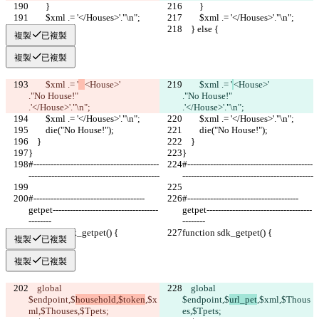
    	}
    	}
    	$xml .= '</Houses>'."\n";
    	$xml .= '</Houses>'."\n";
    } else {
    } else {
複製
已複製
複製
已複製
    	$xml .= '
<House>'             
    	$xml .= '
<House>'             
."No House!"                                
."No House!"                                
.'</House>'."\n";
.'</House>'."\n";
    	$xml .= '</Houses>'."\n";
    	$xml .= '</Houses>'."\n";
    	die("No House!");
    	die("No House!");
    }
    }
}
}
#--------------------------------------------
#--------------------------------------------
----------------------------------------------
----------------------------------------------
#---------------------------------------
#---------------------------------------
getpet-------------------------------------
getpet-------------------------------------
--------
--------
function sdk_getpet() {
function sdk_getpet() {
複製
已複製
複製
已複製
    global 
    global 
$endpoint,$
household,$token
,$x
$endpoint,$
url_pet
,$xml,$Thous
ml,$Thouses,$Tpets;
es,$Tpets;