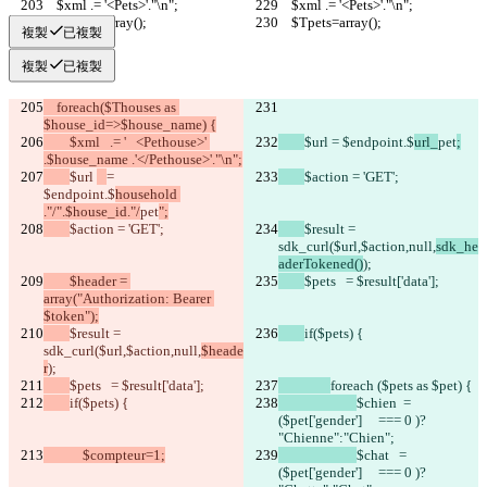
    $xml .= '<Pets>'."\n";
    $xml .= '<Pets>'."\n";
    $Tpets=array();
    $Tpets=array();
複製
已複製
複製
已複製
    foreach($Thouses as 
$house_id=>$house_name) {
        $xml   .= '   <Pethouse>' 
$url 
= $endpoint.$
url_
pet
;
.$house_name .'</Pethouse>'."\n";
$url 
= 
$action = 'GET';
$endpoint.$
household 
."/".$house_id."/
pet
";
$action = 'GET';
$result = 
sdk_curl($url,$action,null,
sdk_he
aderTokened()
);
        $header = 
$pets   = $result['data'];
array("Authorization: Bearer 
$token");
$result = 
if($pets) {
sdk_curl($url,$action,null,
$heade
r
);
$pets   = $result['data'];
foreach ($pets as $pet) {
if($pets) {
$chien  = 
($pet['gender']     === 0 )? 
"Chienne":"Chien";
            $compteur=1;
$chat   = 
($pet['gender']     === 0 )? 