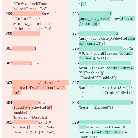
.$Curfew_LockTime             
e
)) {
.'</LockTime>'  ."\n";    
$xml .= '              
				if 
 <UnLockTime>'     
(array_key_exists(
curfew
,$device
.$Curfew_UnlockTime             
['control'])) {
.'</UnLockTime>'  ."\n";
                            }
if 
(array_key_exists(0,
$device['
cont
rol']['curfew'
])) {
                        }
for ($i 
= 0; $i < count(
$device['
control']
['curfew'
]); $i++) {
} else {
$etat= (
$device['
control']['curfew'
]
[$i]['enabled'])? 
"Enabled":"Disabled";
                            //    $xml .= '           
<curfew1>Disabled</curfew1>'  
$xml .= '           <curfew'.($i+1).'>'   
."\n";
  .$etat             .'</curfew'.($i+1).'>' 
 ."\n";
$etat= 
if 
(
$Tcurfews[
$device['
id']
]
($etat=="
E
nabled") {
['enabled'])? 
"Enabled":"Disabled";
$xml .= '           
<curfew'.($i+1).'>'     .$etat             
$Curfew_LockTime   = 
.'</curfew'.($i+1).'>'  ."\n";
$device['
control']['curfew'
][$i]
['lock_time'];