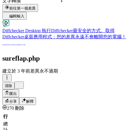
文字轉換
前往第一個差異
編輯輸入
Diffchecker Desktop
執行Diffchecker最安全的方式。取得
Diffchecker桌面應用程式：您的差異永遠不會離開您的電腦！
取得桌面版
sureflap.php
建立於
3 年前
差異永不過期
清除
匯出
分享
解釋
270 刪除
行
總
計