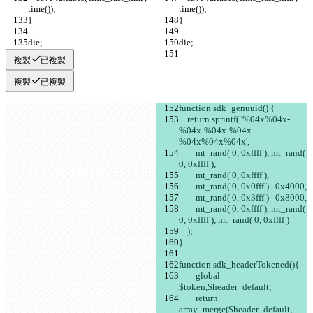
time());
time());
}
}
die;
die;
複製
已複製
複製
已複製
function sdk_genuuid() {
    return sprintf( '%04x%04x-
%04x-%04x-%04x-
%04x%04x%04x',
        mt_rand( 0, 0xffff ), mt_rand( 
0, 0xffff ),
        mt_rand( 0, 0xffff ),
        mt_rand( 0, 0x0fff ) | 0x4000,
        mt_rand( 0, 0x3fff ) | 0x8000,
        mt_rand( 0, 0xffff ), mt_rand( 
0, 0xffff ), mt_rand( 0, 0xffff )
    );
}
function sdk_headerTokened(){
	global 
$token,$header_default;
	return 
array_merge($header_default, 