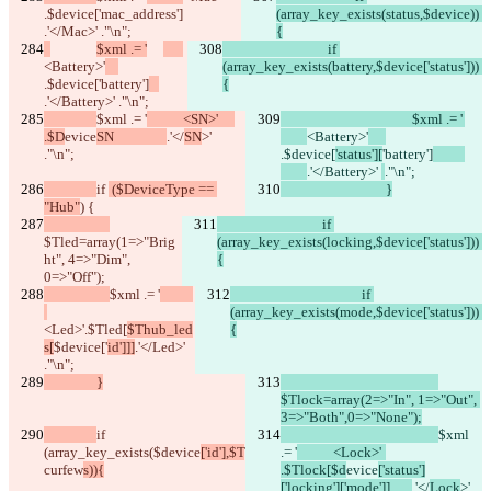
.$device['mac_address']   
(array_key_exists(status,$device)) 
.'</Mac>' ."\n";
{
$xml .= '
				if 
<Battery>'
(array_key_exists(battery,$device['status'])) 
.$device[
'battery']
{
.'</Battery>' 
."\n";
$xml .= '
           <SN>'     
					$xml .= '	
.$D
evice
SN                
.'</
SN
>'  
<Battery>'
."\n";
.$device[
'status'][
'battery']
.'</Battery>' 
."\n";
if 
 ($DeviceType == 
				}
"Hub"
) {
				if 
$Tled=array(1=>"Brig
(array_key_exists(locking,$device['status'])) 
ht", 4=>"Dim", 
{
0=>"Off");
$xml .= '
					if 
(array_key_exists(mode,$device['status'])) 
<Led>'
.$Tled[
$Thub_led
{
s[
$device['
id']]]
.'</Led>'  
."\n";
                }
$Tlock=array(2=>"In", 1=>"Out", 
3=>"Both",0=>"None");
if 
$xml 
(array_key_exists(
$device
['id'],$T
.= '
		<Lock>'	
curfew
s)){
.$Tlock[$d
evice
['status']
['locking']['mode']]	
.'</
Lock
>'  