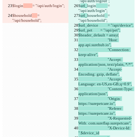
"/api/auth/logout";
$
login
= "/api/auth/login";
$
url_
login
= 
"/api/auth/login";
$
household
= 
$
url_
household
= 
"/api/household";
"/api/household";
$url_device		= "/api/device";
$url_pet      	= "/api/pet";
$header_default = array(
				"Host: 
app.api.surehub.io",
				"Connection: 
keep-alive",
				"Accept: 
application/json, text/plain, */*",
				"Accept-
Encoding: gzip, deflate",
				"Accept-
Language: en-US,en-GB;q=0.9",
				"Content-Type: 
application/json",
				"Origin: 
https://surepetcare.io",
				"Referer: 
https://surepetcare.io",
				"X-Requested-
With: com.sureflap.surepetcare",
				"X-Device-Id: 
".$device_id