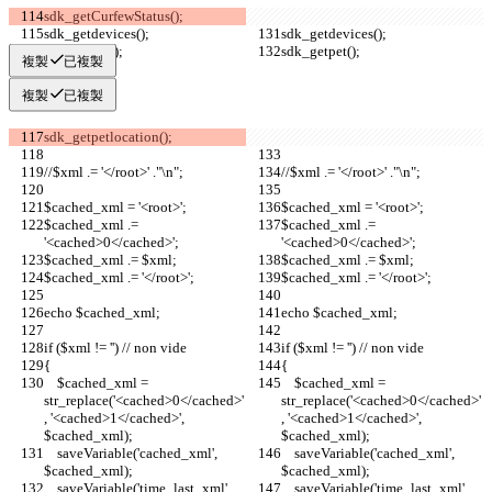
sdk_getCurfewStatus();
sdk_getdevices();
sdk_getdevices();
sdk_getpet();
sdk_getpet();
複製
已複製
複製
已複製
sdk_getpetlocation();
//$xml .= '</root>' ."\n";  
//$xml .= '</root>' ."\n";  
$cached_xml = '<root>';
$cached_xml = '<root>';
$cached_xml .= 
$cached_xml .= 
'<cached>0</cached>';
'<cached>0</cached>';
$cached_xml .= $xml;
$cached_xml .= $xml;
$cached_xml .= '</root>';
$cached_xml .= '</root>';
echo $cached_xml;
echo $cached_xml;
if ($xml != '') // non vide
if ($xml != '') // non vide
{
{
    $cached_xml = 
    $cached_xml = 
str_replace('<cached>0</cached>'
str_replace('<cached>0</cached>'
, '<cached>1</cached>', 
, '<cached>1</cached>', 
$cached_xml);
$cached_xml);
    saveVariable('cached_xml', 
    saveVariable('cached_xml', 
$cached_xml);
$cached_xml);
    saveVariable('time_last_xml', 
    saveVariable('time_last_xml', 