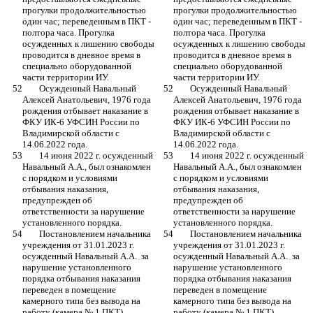
прогулки продолжительностью 
прогулки продолжительностью 
один час; переведенным в ПКТ - 
один час; переведенным в ПКТ - 
полтора часа. Прогулка 
полтора часа. Прогулка 
осужденных к лишению свободы 
осужденных к лишению свободы 
проводится в дневное время в 
проводится в дневное время в 
специально оборудованной 
специально оборудованной 
части территории ИУ.
части территории ИУ.
	Осужденный Навальный 
	Осужденный Навальный 
Алексей Анатольевич, 1976 года 
Алексей Анатольевич, 1976 года 
рождения отбывает наказание в 
рождения отбывает наказание в 
ФКУ ИК-6 УФСИН России по 
ФКУ ИК-6 УФСИН России по 
Владимирской области с 
Владимирской области с 
14.06.2022 года. 
14.06.2022 года. 
	14 июня 2022 г. осужденный 
	14 июня 2022 г. осужденный 
Навальный А.А., был ознакомлен 
Навальный А.А., был ознакомлен 
с порядком и условиями 
с порядком и условиями 
отбывания наказания, 
отбывания наказания, 
предупрежден об 
предупрежден об 
ответственности за нарушение 
ответственности за нарушение 
установленного порядка.
установленного порядка.
	Постановлением начальника 
	Постановлением начальника 
учреждения от 31.01.2023 г. 
учреждения от 31.01.2023 г. 
осужденный Навальный А.А.  за 
осужденный Навальный А.А.  за 
нарушение установленного 
нарушение установленного 
порядка отбывания наказания 
порядка отбывания наказания 
переведен в помещение 
переведен в помещение 
камерного типа без вывода на 
камерного типа без вывода на 
работу (камера № 1 ПКТ).
работу (камера № 1 ПКТ).