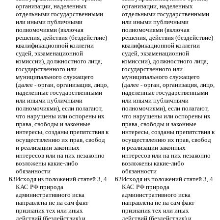
организации, наделенных 
организации, наделенных 
отдельными государственными 
отдельными государственными 
или иными публичными 
или иными публичными 
полномочиями (включая 
полномочиями (включая 
решения, действия (бездействие) 
решения, действия (бездействие) 
квалификационной коллегии 
квалификационной коллегии 
судей, экзаменационной 
судей, экзаменационной 
комиссии), должностного лица, 
комиссии), должностного лица, 
государственного или 
государственного или 
муниципального служащего 
муниципального служащего 
(далее - орган, организация, лицо, 
(далее - орган, организация, лицо, 
наделенные государственными 
наделенные государственными 
или иными публичными 
или иными публичными 
полномочиями), если полагают, 
полномочиями), если полагают, 
что нарушены или оспорены их 
что нарушены или оспорены их 
права, свободы и законные 
права, свободы и законные 
интересы, созданы препятствия к 
интересы, созданы препятствия к 
осуществлению их прав, свобод 
осуществлению их прав, свобод 
и реализации законных 
и реализации законных 
интересов или на них незаконно 
интересов или на них незаконно 
возложены какие-либо 
возложены какие-либо 
обязанности
обязанности
Исходя из положений статей 3, 4 
Исходя из положений статей 3, 4 
КАС РФ природа 
КАС РФ природа 
административного иска 
административного иска 
направлена не на сам факт 
направлена не на сам факт 
признания тех или иных 
признания тех или иных 
действий (бездействия) и 
действий (бездействия) и 