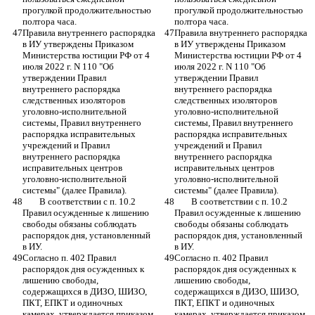
прогулкой продолжительностью 
прогулкой продолжительностью 
полтора часа.
полтора часа.
Правила внутреннего распорядка 
Правила внутреннего распорядка 
в ИУ утверждены Приказом 
в ИУ утверждены Приказом 
Министерства юстиции РФ от 4 
Министерства юстиции РФ от 4 
июля 2022 г. N 110 "Об 
июля 2022 г. N 110 "Об 
утверждении Правил 
утверждении Правил 
внутреннего распорядка 
внутреннего распорядка 
следственных изоляторов 
следственных изоляторов 
уголовно-исполнительной 
уголовно-исполнительной 
системы, Правил внутреннего 
системы, Правил внутреннего 
распорядка исправительных 
распорядка исправительных 
учреждений и Правил 
учреждений и Правил 
внутреннего распорядка 
внутреннего распорядка 
исправительных центров 
исправительных центров 
уголовно-исполнительной 
уголовно-исполнительной 
системы" (далее Правила). 
системы" (далее Правила). 
	В соответствии с п. 10.2 
	В соответствии с п. 10.2 
Правил осужденные к лишению 
Правил осужденные к лишению 
свободы обязаны соблюдать 
свободы обязаны соблюдать 
распорядок дня, установленный 
распорядок дня, установленный 
в ИУ.
в ИУ.
Согласно п. 402 Правил 
Согласно п. 402 Правил 
распорядок дня осужденных к 
распорядок дня осужденных к 
лишению свободы, 
лишению свободы, 
содержащихся в ДИЗО, ШИЗО, 
содержащихся в ДИЗО, ШИЗО, 
ПКТ, ЕПКТ и одиночных 
ПКТ, ЕПКТ и одиночных 
камерах, утверждается приказом 
камерах, утверждается приказом 