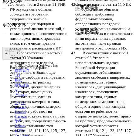
原始文本
Согласно части 2 статьи 11 УИК 
Согласно части 2 статьи 11 УИК 
開啟檔案
РФ осужденные обязаны 
РФ осужденные обязаны 
соблюдать требования 
соблюдать требования 
федеральных законов, 
федеральных законов, 
определяющих порядок и 
определяющих порядок и 
更改後文本
условия отбывания наказаний, а 
условия отбывания наказаний, а 
開啟檔案
также принятых в соответствии с 
также принятых в соответствии с 
ними нормативных правовых 
ними нормативных правовых 
актов, в том числе правила 
актов, в том числе правила 
внутреннего распорядка в ИУ.
внутреннего распорядка в ИУ.
尋找差異
	В соответствии с частью 1 
	В соответствии с частью 1 
статьи 93 Уголовно-
статьи 93 Уголовно-
исполнительного кодекса 
исполнительного кодекса 
© 2026 Checker Software Inc.
Российской Федерации 
Российской Федерации 
聯繫我們
осужденные, отбывающие 
осужденные, отбывающие 
CLI
лишение свободы в запираемых 
лишение свободы в запираемых 
條款
помещениях, штрафных 
помещениях, штрафных 
隱私政策
изоляторах, дисциплинарных 
изоляторах, дисциплинарных 
API
изоляторах, помещениях 
изоляторах, помещениях 
iManage
камерного типа, единых 
камерного типа, единых 
помещениях камерного типа, 
помещениях камерного типа, 
English
общих и одиночных камерах, 
общих и одиночных камерах, 
Deutsch
если они не работают на 
если они не работают на 
Español
открытом воздухе, имеют право 
открытом воздухе, имеют право 
Français
на прогулку, продолжительность 
на прогулку, продолжительность 
हिन्दी
которой устанавливается 
Italiano
которой устанавливается 
статьями 118, 121, 123, 125, 127, 
日本語
статьями 118, 121, 123, 125, 127, 
131 и 137 Уголовно-
Português
131 и 137 Уголовно-