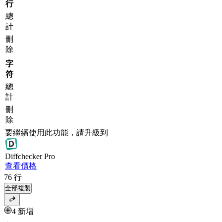
行
總
計
刪
除
字
符
總
計
刪
除
要繼續使用此功能，請升級到
Diff
checker
Pro
查看價格
76
行
全部複製
4 新增