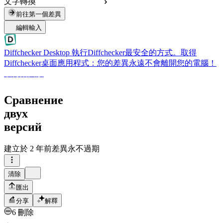
文字轉換
前往第一個差異
編輯輸入
Diffchecker Desktop
執行Diffchecker最安全的方式。取得
Diffchecker桌面應用程式：您的差異永遠不會離開您的電腦！
取得桌面版
Сравнение
двух
версий
建立於
2 年前
差異永不過期
清除
匯出
分享
解釋
6 刪除