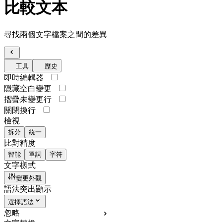
比較文本
尋找兩個文字檔案之間的差異
工具
歷史
即時編輯器
隱藏空白變更
摺疊未變更行
關閉換行
檢視
拆分
統一
比對精度
智能
單詞
字符
文字樣式
變更外觀
語法突出顯示
選擇語法
忽略