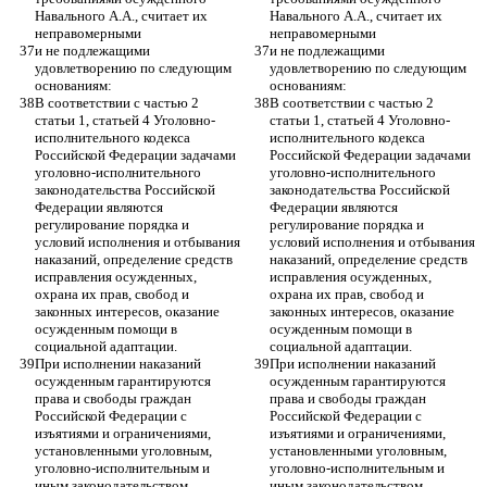
Навального А.А., считает их 
Навального А.А., считает их 
неправомерными 
неправомерными 
и не подлежащими 
и не подлежащими 
удовлетворению по следующим 
удовлетворению по следующим 
основаниям:
основаниям:
В соответствии с частью 2 
В соответствии с частью 2 
статьи 1, статьей 4 Уголовно-
статьи 1, статьей 4 Уголовно-
исполнительного кодекса 
исполнительного кодекса 
Российской Федерации задачами 
Российской Федерации задачами 
уголовно-исполнительного 
уголовно-исполнительного 
законодательства Российской 
законодательства Российской 
Федерации являются 
Федерации являются 
регулирование порядка и 
регулирование порядка и 
условий исполнения и отбывания 
условий исполнения и отбывания 
наказаний, определение средств 
наказаний, определение средств 
исправления осужденных, 
исправления осужденных, 
охрана их прав, свобод и 
охрана их прав, свобод и 
законных интересов, оказание 
законных интересов, оказание 
осужденным помощи в 
осужденным помощи в 
социальной адаптации.
социальной адаптации.
При исполнении наказаний 
При исполнении наказаний 
осужденным гарантируются 
осужденным гарантируются 
права и свободы граждан 
права и свободы граждан 
Российской Федерации с 
Российской Федерации с 
изъятиями и ограничениями, 
изъятиями и ограничениями, 
установленными уголовным, 
установленными уголовным, 
уголовно-исполнительным и 
уголовно-исполнительным и 
иным законодательством 
иным законодательством 