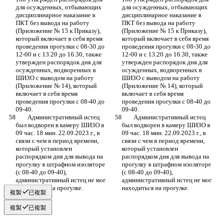
для осужденных, отбывающих 
для осужденных, отбывающих 
дисциплинарное наказание в 
дисциплинарное наказание в 
ПКТ без вывода на работу 
ПКТ без вывода на работу 
(Приложение № 15 к Приказу), 
(Приложение № 15 к Приказу), 
который включает в себя время 
который включает в себя время 
проведения прогулки с 08-30 до 
проведения прогулки с 08-30 до 
12-00 и с 13.20 до 16.30, также 
12-00 и с 13.20 до 16.30, также 
утвержден распорядок дня для 
утвержден распорядок дня для 
осужденных, водворенных в 
осужденных, водворенных в 
ШИЗО с выводом на работу 
ШИЗО с выводом на работу 
(Приложение № 14), который 
(Приложение № 14), который 
включает в себя время 
включает в себя время 
проведения прогулки с 08-40 до 
проведения прогулки с 08-40 до 
09-40.
09-40.
	Административный истец 
	Административный истец 
был водворен в камеру ШИЗО в 
был водворен в камеру ШИЗО в 
09 час. 18 мин. 22.09.2023 г., в 
09 час. 18 мин. 22.09.2023 г., в 
связи с чем в период времени, 
связи с чем в период времени, 
который установлен 
который установлен 
распорядком дня для вывода на 
распорядком дня для вывода на 
прогулку в штрафном изоляторе 
прогулку в штрафном изоляторе 
(с 08-40 до 09-40), 
(с 08-40 до 09-40), 
административный истец не мог 
административный истец не мог 
находиться на прогулке.
находиться на прогулке.
複製
已複製
複製
已複製