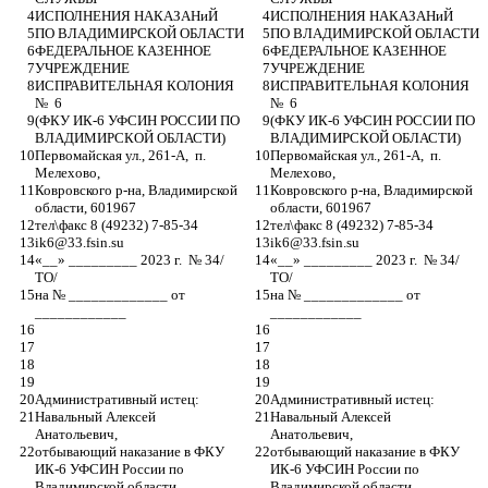
ИСПОЛНЕНИЯ НАКАЗАНиЙ
ИСПОЛНЕНИЯ НАКАЗАНиЙ
ПО ВЛАДИМИРСКОЙ ОБЛАСТИ
ПО ВЛАДИМИРСКОЙ ОБЛАСТИ
ФЕДЕРАЛЬНОЕ КАЗЕННОЕ 
ФЕДЕРАЛЬНОЕ КАЗЕННОЕ 
УЧРЕЖДЕНИЕ 
УЧРЕЖДЕНИЕ 
ИСПРАВИТЕЛЬНАЯ КОЛОНИЯ 
ИСПРАВИТЕЛЬНАЯ КОЛОНИЯ 
№  6
№  6
(ФКУ ИК-6 УФСИН РОССИИ ПО 
(ФКУ ИК-6 УФСИН РОССИИ ПО 
ВЛАДИМИРСКОЙ ОБЛАСТИ)
ВЛАДИМИРСКОЙ ОБЛАСТИ)
Первомайская ул., 261-А,  п. 
Первомайская ул., 261-А,  п. 
Мелехово, 
Мелехово, 
Ковровского р-на, Владимирской 
Ковровского р-на, Владимирской 
области, 601967
области, 601967
тел\факс 8 (49232) 7-85-34
тел\факс 8 (49232) 7-85-34
ik6@33.fsin.su 
ik6@33.fsin.su 
«__» _________ 2023 г.  № 34/
«__» _________ 2023 г.  № 34/
ТО/
ТО/
на № _____________ от 
на № _____________ от 
____________ 
____________ 
Административный истец: 
Административный истец: 
Навальный Алексей 
Навальный Алексей 
Анатольевич, 
Анатольевич, 
отбывающий наказание в ФКУ 
отбывающий наказание в ФКУ 
ИК-6 УФСИН России по 
ИК-6 УФСИН России по 
Владимирской области
Владимирской области