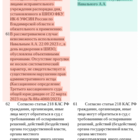
лицами исправительного 
Навального А.А.
учреждения распорядка дня, 
установленного в ШИЗО ФКУ 
ИК-6 УФСИН России по 
Владимирской области и 
обязательного к применению.
В рассматриваемом случае 
невозможность использования 
Навальным А.А. 22.09.2023 г., в 
день водворения в ШИЗО, 
обусловлена объективными 
причинами. Отсутствие прогулки 
не носило систематический 
характер, не свидетельствует о 
существенном нарушении прав 
административного истца 
(Кассационное определение 
Третьего кассационного суда 
общей юрисдикции от 22 марта 
2023 года № 88а-4060/2023).
	Согласно статьи 218 КАС РФ 
	Согласно статьи 218 КАС РФ 
гражданин, организация, иные 
гражданин, организация, иные 
лица могут обратиться в суд с 
лица могут обратиться в суд с 
требованиями об оспаривании 
требованиями об оспаривании 
решений, действий (бездействия) 
решений, действий (бездействия) 
органа государственной власти, 
органа государственной власти, 
органа местного 
органа местного 
самоуправления, иного органа, 
самоуправления, иного органа, 