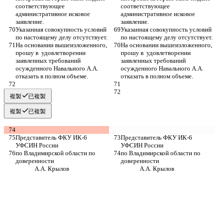
соответствующее 
соответствующее 
административное исковое 
административное исковое 
заявление.
заявление.
Указанная совокупность условий 
Указанная совокупность условий 
по настоящему делу отсутствует. 
по настоящему делу отсутствует. 
На основании вышеизложенного, 
На основании вышеизложенного, 
прошу в  удовлетворении 
прошу в  удовлетворении 
заявленных требований 
заявленных требований 
осужденного Навального А.А.  
осужденного Навального А.А.  
отказать в полном объеме.
отказать в полном объеме.
複製
已複製
複製
已複製
Представитель ФКУ ИК-6 
Представитель ФКУ ИК-6 
УФСИН России
УФСИН России
по Владимирской области по 
по Владимирской области по 
доверенности                                     
доверенности                                     
             А.А. Крылов 
             А.А. Крылов 