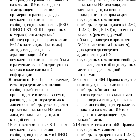
начальника ИУ или лица, его 
начальника ИУ или лица, его 
замещающего, на основе 
замещающего, на основе 
примерного распорядка дня 
примерного распорядка дня 
осужденных к лишению 
осужденных к лишению 
свободы, содержащихся в ДИЗО, 
свободы, содержащихся в ДИЗО, 
ШИЗО, ПКТ, ЕПКТ, одиночных 
ШИЗО, ПКТ, ЕПКТ, одиночных 
камерах (рекомендуемый 
камерах (рекомендуемый 
образец приведен в приложении 
образец приведен в приложении 
№ 12 к настоящим Правилам), 
№ 12 к настоящим Правилам), 
доводится до сведения 
доводится до сведения 
администрации ИУ и 
администрации ИУ и 
осужденных к лишению свободы 
осужденных к лишению свободы 
и размещается в общедоступных 
и размещается в общедоступных 
местах в виде наглядной 
местах в виде наглядной 
информации.
информации.
Согласно п. 404. Правил в случае, 
Согласно п. 404. Правил в случае, 
если осужденные к лишению 
если осужденные к лишению 
свободы работают на 
свободы работают на 
производстве в несколько смен, 
производстве в несколько смен, 
распорядок дня осужденных к 
распорядок дня осужденных к 
лишению свободы утверждается 
лишению свободы утверждается 
приказом начальника ИУ или 
приказом начальника ИУ или 
лица, его замещающего, для 
лица, его замещающего, для 
каждой смены.
каждой смены.
В соответствии с п. 568. Правил 
В соответствии с п. 568. Правил 
осужденным к лишению 
осужденным к лишению 
свободы, водворенным в ШИЗО, 
свободы, водворенным в ШИЗО, 
предоставляются ежедневные 
предоставляются ежедневные 