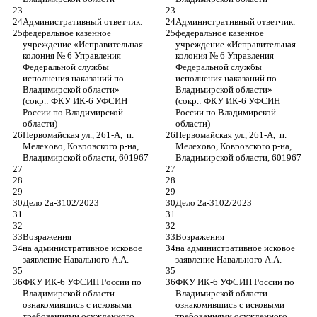
Административный ответчик: 
Административный ответчик: 
федеральное казенное 
федеральное казенное 
учреждение «Исправительная 
учреждение «Исправительная 
колония № 6 Управления 
колония № 6 Управления 
Федеральной службы 
Федеральной службы 
исполнения наказаний по 
исполнения наказаний по 
Владимирской области»                  
Владимирской области»                  
(сокр.: ФКУ ИК-6 УФСИН 
(сокр.: ФКУ ИК-6 УФСИН 
России по Владимирской 
России по Владимирской 
области)
области)
Первомайская ул., 261-А,  п. 
Первомайская ул., 261-А,  п. 
Мелехово, Ковровского р-на, 
Мелехово, Ковровского р-на, 
Владимирской области, 601967
Владимирской области, 601967
Дело 2а-3102/2023
Дело 2а-3102/2023
Возражения 
Возражения 
на административное исковое 
на административное исковое 
заявление Навального А.А.
заявление Навального А.А.
ФКУ ИК-6 УФСИН России по 
ФКУ ИК-6 УФСИН России по 
Владимирской области 
Владимирской области 
ознакомившись с исковыми 
ознакомившись с исковыми 
требованиями осужденного 
требованиями осужденного 