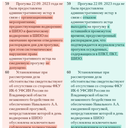
	Прогулка 22.09. 2023 года не 
	Прогулка 22.09. 2023 года не 
была предоставлена 
была предоставлена 
административному истцу в 
административному истцу в 
связи с 
организационными 
связи с 
отказом 
мероприятиями, 
административного истца 
предшествующими водворению 
выходить 
на 
прогулку 
в 
в ШИЗО и фактическому 
оставшийся промежуток 
водворению в ШИЗО по 
времени, предусмотренный 
окончанию времени отведенного 
распорядком дня, что 
распорядком дня для прогулки, 
подтверждается журналом учета 
при этом систематическое 
прогулок осужденных, 
нарушение права 
содержащихся в ЕПКТ, ПКТ, 
административного истца 
на 
ШИЗО.
ежедневную 
прогулку 
не 
допущено.
	Установленные при 
	Установленные при 
рассмотрении дела 
рассмотрении дела 
обстоятельства свидетельствуют 
обстоятельства свидетельствуют 
об отсутствии со стороны ФКУ 
об отсутствии со стороны ФКУ 
ИК-6 УФСИН России по 
ИК-6 УФСИН России по 
Владимирской области 
Владимирской области 
незаконного бездействия по 
незаконного бездействия по 
обеспечению Навального А.А. 
обеспечению Навального А.А. 
ежедневной прогулкой, 
ежедневной прогулкой, 
непредставление которой в день 
непредставление которой в день 
водворения в ШИЗО 
водворения в ШИЗО 
обусловлена исключительно 
обусловлена исключительно 
соблюдением должностными 
волеизъявлением осужденного 