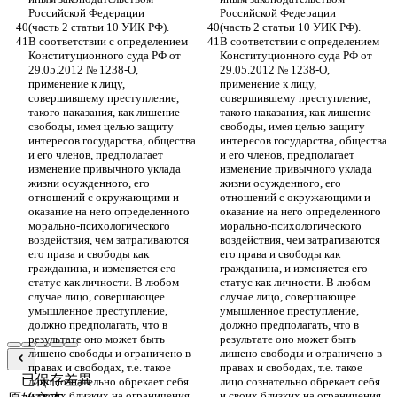
Российской Федерации 
Российской Федерации 
(часть 2 статьи 10 УИК РФ).
(часть 2 статьи 10 УИК РФ).
В соответствии с определением 
В соответствии с определением 
Конституционного суда РФ от 
Конституционного суда РФ от 
29.05.2012 № 1238-О, 
29.05.2012 № 1238-О, 
применение к лицу, 
применение к лицу, 
совершившему преступление, 
совершившему преступление, 
такого наказания, как лишение 
такого наказания, как лишение 
свободы, имея целью защиту 
свободы, имея целью защиту 
интересов государства, общества 
интересов государства, общества 
и его членов, предполагает 
и его членов, предполагает 
изменение привычного уклада 
изменение привычного уклада 
жизни осужденного, его 
жизни осужденного, его 
отношений с окружающими и 
отношений с окружающими и 
оказание на него определенного 
оказание на него определенного 
морально-психологического 
морально-психологического 
воздействия, чем затрагиваются 
воздействия, чем затрагиваются 
его права и свободы как 
его права и свободы как 
гражданина, и изменяется его 
гражданина, и изменяется его 
статус как личности. В любом 
статус как личности. В любом 
случае лицо, совершающее 
случае лицо, совершающее 
умышленное преступление, 
умышленное преступление, 
должно предполагать, что в 
должно предполагать, что в 
результате оно может быть 
результате оно может быть 
лишено свободы и ограничено в 
лишено свободы и ограничено в 
правах и свободах, т.е. такое 
правах и свободах, т.е. такое 
已保存差異
лицо сознательно обрекает себя 
лицо сознательно обрекает себя 
и своих близких на ограничения.
и своих близких на ограничения.