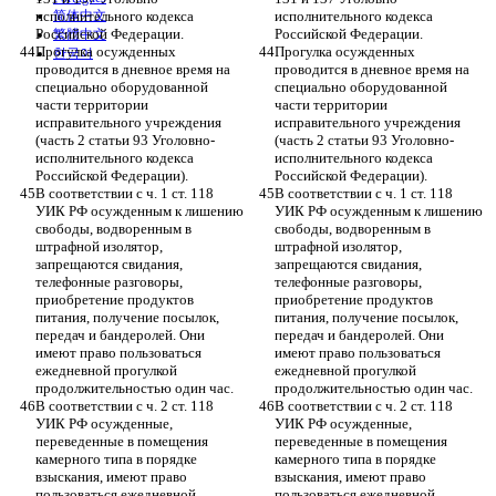
исполнительного кодекса 
简体中文
исполнительного кодекса 
Российской Федерации.
Российской Федерации.
繁體中文
Прогулка осужденных 
Прогулка осужденных 
한국어
проводится в дневное время на 
проводится в дневное время на 
специально оборудованной 
специально оборудованной 
части территории 
части территории 
исправительного учреждения 
исправительного учреждения 
(часть 2 статьи 93 Уголовно-
(часть 2 статьи 93 Уголовно-
исполнительного кодекса 
исполнительного кодекса 
Российской Федерации).
Российской Федерации).
В соответствии с ч. 1 ст. 118 
В соответствии с ч. 1 ст. 118 
УИК РФ осужденным к лишению 
УИК РФ осужденным к лишению 
свободы, водворенным в 
свободы, водворенным в 
штрафной изолятор, 
штрафной изолятор, 
запрещаются свидания, 
запрещаются свидания, 
телефонные разговоры, 
телефонные разговоры, 
приобретение продуктов 
приобретение продуктов 
питания, получение посылок, 
питания, получение посылок, 
передач и бандеролей. Они 
передач и бандеролей. Они 
имеют право пользоваться 
имеют право пользоваться 
ежедневной прогулкой 
ежедневной прогулкой 
продолжительностью один час.
продолжительностью один час.
В соответствии с ч. 2 ст. 118 
В соответствии с ч. 2 ст. 118 
УИК РФ осужденные, 
УИК РФ осужденные, 
переведенные в помещения 
переведенные в помещения 
камерного типа в порядке 
камерного типа в порядке 
взыскания, имеют право 
взыскания, имеют право 
пользоваться ежедневной 
пользоваться ежедневной 