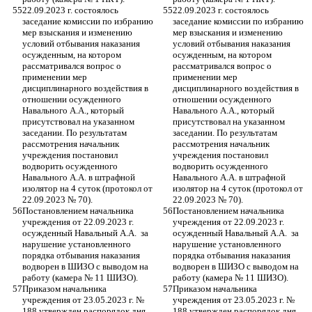
22.09.2023 г. состоялось 
22.09.2023 г. состоялось 
заседание комиссии по избранию 
заседание комиссии по избранию 
мер взыскания и изменению 
мер взыскания и изменению 
условий отбывания наказания 
условий отбывания наказания 
осужденным, на котором 
осужденным, на котором 
рассматривался вопрос о 
рассматривался вопрос о 
применении мер 
применении мер 
дисциплинарного воздействия в 
дисциплинарного воздействия в 
отношении осужденного 
отношении осужденного 
Навального А.А., который 
Навального А.А., который 
присутствовал на указанном 
присутствовал на указанном 
заседании. По результатам 
заседании. По результатам 
рассмотрения начальник 
рассмотрения начальник 
учреждения постановил 
учреждения постановил 
водворить осужденного 
водворить осужденного 
Навального А.А. в штрафной 
Навального А.А. в штрафной 
изолятор на 4 суток (протокол от 
изолятор на 4 суток (протокол от 
22.09.2023 № 70).
22.09.2023 № 70).
Постановлением начальника 
Постановлением начальника 
учреждения от 22.09.2023 г. 
учреждения от 22.09.2023 г. 
осужденный Навальный А.А.  за 
осужденный Навальный А.А.  за 
нарушение установленного 
нарушение установленного 
порядка отбывания наказания 
порядка отбывания наказания 
водворен в ШИЗО с выводом на 
водворен в ШИЗО с выводом на 
работу (камера № 11 ШИЗО). 
работу (камера № 11 ШИЗО). 
Приказом начальника 
Приказом начальника 
учреждения от 23.05.2023 г. № 
учреждения от 23.05.2023 г. № 
188 утвержден распорядок дня 
188 утвержден распорядок дня 