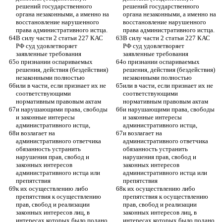
решений государственного 
решений государственного 
органа незаконными, а именно на 
органа незаконными, а именно на 
восстановление нарушенного 
восстановление нарушенного 
права административного истца. 
права административного истца. 
В силу части 2 статьи 227 КАС 
В силу части 2 статьи 227 КАС 
РФ суд удовлетворяет 
РФ суд удовлетворяет 
заявленные требования 
заявленные требования 
о признании оспариваемых 
о признании оспариваемых 
решения, действия (бездействия) 
решения, действия (бездействия) 
незаконными полностью 
незаконными полностью 
или в части, если признает их не 
или в части, если признает их не 
соответствующими 
соответствующими 
нормативным правовым актам 
нормативным правовым актам 
и нарушающими права, свободы 
и нарушающими права, свободы 
и законные интересы 
и законные интересы 
административного истца, 
административного истца, 
и возлагает на 
и возлагает на 
административного ответчика 
административного ответчика 
обязанность устранить 
обязанность устранить 
нарушения прав, свобод и 
нарушения прав, свобод и 
законных интересов 
законных интересов 
административного истца или 
административного истца или 
препятствия 
препятствия 
к их осуществлению либо 
к их осуществлению либо 
препятствия к осуществлению 
препятствия к осуществлению 
прав, свобод и реализации 
прав, свобод и реализации 
законных интересов лиц, в 
законных интересов лиц, в 
интересах которых было подано 
интересах которых было подано 