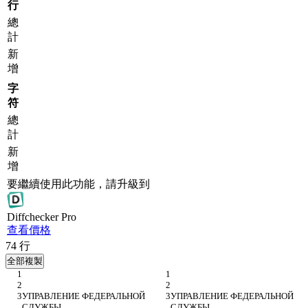
行
總
計
新
增
字
符
總
計
新
增
要繼續使用此功能，請升級到
Diff
checker
Pro
查看價格
74
行
全部複製
УПРАВЛЕНИЕ ФЕДЕРАЛЬНОЙ 
УПРАВЛЕНИЕ ФЕДЕРАЛЬНОЙ 
СЛУЖБЫ 
СЛУЖБЫ 