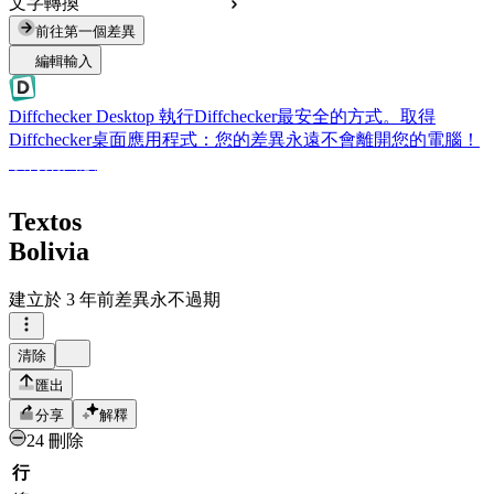
文字轉換
前往第一個差異
編輯輸入
Diffchecker Desktop
執行Diffchecker最安全的方式。取得
Diffchecker桌面應用程式：您的差異永遠不會離開您的電腦！
取得桌面版
Textos
Bolivia
建立於
3 年前
差異永不過期
清除
匯出
分享
解釋
24 刪除
行