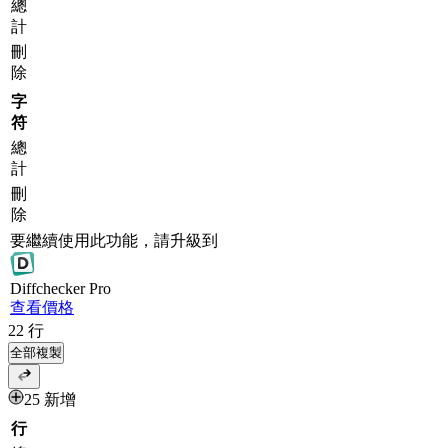
總
計
刪
除
字
符
總
計
刪
除
要繼續使用此功能，請升級到
Diff
checker
Pro
查看價格
22
行
全部複製
25 新增
行