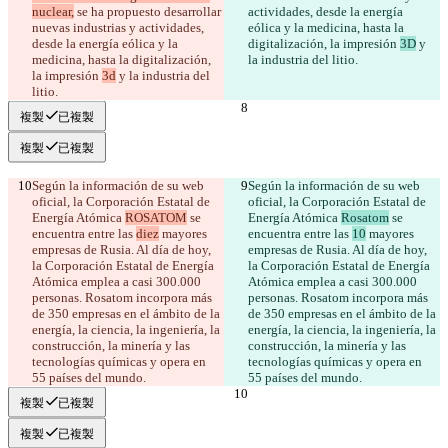
nuclear,
Italiano
 se ha propuesto desarrollar 
actividades, desde la energía 
nuevas industrias y actividades, 
日本語
eólica y la medicina, hasta la 
desde la energía eólica y la 
Português
digitalización, la impresión 
3D
 y 
medicina, hasta la digitalización, 
简体中文
la industria del litio.
la impresión 
3d
 y la industria del 
繁體中文
litio.
한국어
複製
已複製
複製
已複製
Según la información de su web 
Según la información de su web 
oficial, la Corporación Estatal de 
oficial, la Corporación Estatal de 
Energía Atómica 
ROSATOM
 se 
Energía Atómica 
Rosatom
 se 
encuentra entre las 
diez
 mayores 
encuentra entre las 
10
 mayores 
empresas de Rusia. Al día de hoy, 
empresas de Rusia. Al día de hoy, 
la Corporación Estatal de Energía 
la Corporación Estatal de Energía 
Atómica emplea a casi 300.000 
Atómica emplea a casi 300.000 
personas. Rosatom incorpora más 
personas. Rosatom incorpora más 
de 350 empresas en el ámbito de la 
de 350 empresas en el ámbito de la 
energía, la ciencia, la ingeniería, la 
energía, la ciencia, la ingeniería, la 
construcción, la minería y las 
construcción, la minería y las 
tecnologías químicas y opera en 
tecnologías químicas y opera en 
55 países del mundo.
55 países del mundo.
複製
已複製
複製
已複製