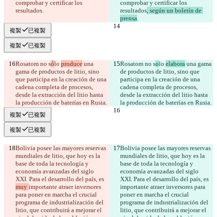
comprobar y certificar los 
comprobar y certificar los 
resultados
.
resultados
, según un boletín de 
prensa
.
複製
已複製
複製
已複製
Rosatom no s
ó
lo 
produce
 una 
Rosatom no s
o
lo 
elabora
 una gama 
gama de productos de litio, sino 
de productos de litio, sino que 
que participa en la creación de una 
participa en la creación de una 
cadena completa de procesos, 
cadena completa de procesos, 
desde la extracción del litio hasta 
desde la extracción del litio hasta 
la producción de baterías en Rusia.
la producción de baterías en Rusia.
複製
已複製
複製
已複製
Bolivia posee las mayores reservas 
Bolivia posee las mayores reservas 
mundiales de litio, que hoy es la 
mundiales de litio, que hoy es la 
base de toda la tecnología y 
base de toda la tecnología y 
economía avanzadas del siglo 
economía avanzadas del siglo 
XXI. Para el desarrollo del país, es 
XXI. Para el desarrollo del país, es 
muy 
importante atraer inversores 
importante atraer inversores para 
para poner en marcha el crucial 
poner en marcha el crucial 
programa de industrialización del 
programa de industrialización del 
litio, que contribuirá a mejorar el 
litio, que contribuirá a mejorar el 