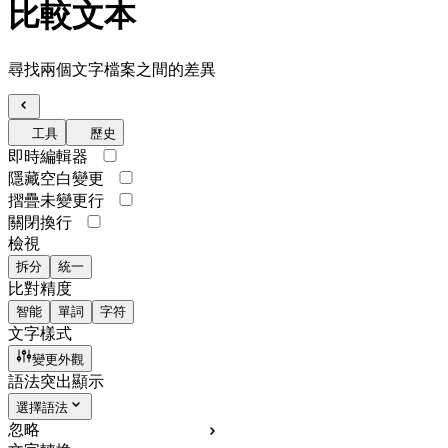
比較文本
尋找兩個文字檔案之間的差異
工具
歷史
即時編輯器
隱藏空白變更
摺疊未變更行
關閉換行
檢視
拆分
統一
比對精度
智能
單詞
字符
文字樣式
變更外觀
語法突出顯示
選擇語法
忽略