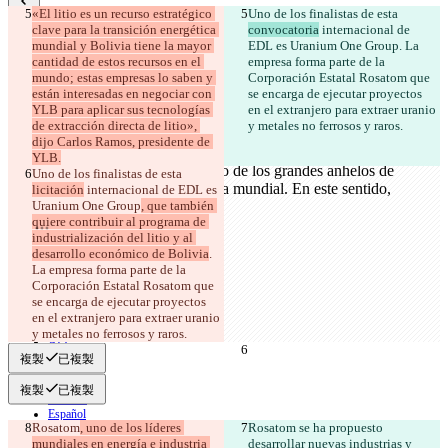
«El litio es un recurso estratégico 
Uno de los finalistas de esta 
已保存差異
clave para la transición energética 
convocatoria
 internacional de 
原始文本
mundial y Bolivia tiene la mayor 
EDL es Uranium One Group
. La 
cantidad de estos recursos en el 
empresa forma parte de la 
開啟檔案
mundo; estas empresas lo saben y 
Corporación Estatal Rosatom que 
están interesadas en negociar con 
se encarga de ejecutar proyectos 
YLB para aplicar sus tecnologías 
en el extranjero para extraer uranio 
de extracción directa de litio», 
y metales no ferrosos y raros.
更改後文本
dijo Carlos Ramos, presidente de 
開啟檔案
YLB.
Uno de los finalistas de esta 
licitación
 internacional de EDL es 
Uranium One Group
, que también 
尋找差異
quiere contribuir al programa de 
industrialización del litio y al 
desarrollo económico de Bolivia
. 
© 2026 Checker Software Inc.
La empresa forma parte de la 
聯繫我們
Corporación Estatal Rosatom que 
CLI
se encarga de ejecutar proyectos 
條款
en el extranjero para extraer uranio 
隱私政策
y metales no ferrosos y raros.
API
iManage
複製
已複製
English
複製
已複製
Deutsch
Español
Rosatom
, uno de los líderes 
Rosatom
 se ha propuesto 
Français
mundiales en energía e industria 
desarrollar nuevas industrias y 
हिन्दी