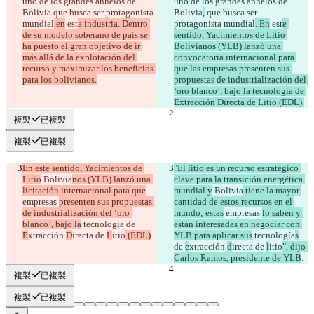
uno de los grandes anhelos de 
uno de los grandes anhelos de 
Bolivia
 que busca ser protagonista 
Bolivia
,
 que busca ser 
mundial
 en
 est
a industria. Dentro 
protagonista mundial
. En
 est
e 
de su modelo soberano de país se 
sentido, Yacimientos de Litio 
ha puesto el gran objetivo de ir 
Bolivianos (YLB) lanzó una 
más allá de la explotación del 
convocatoria internacional para 
recurso y maximizar los beneficios 
que las empresas presenten sus 
para los bolivianos.
propuestas de industrialización del 
‘oro blanco’, bajo la tecnología de 
Extracción Directa de Litio (EDL).
複製
已複製
複製
已複製
En este sentido, Yacimientos de 
"El litio es un recurso estratégico 
Litio
 Bolivia
nos (YLB) lanzó una 
clave para la transición energética 
licitación internacional para que
mundial y
 Bolivia
 tiene la mayor 
empresas 
presenten sus propuestas 
cantidad de estos recursos en el 
de industrialización del ‘oro 
mundo; estas
 empresas 
lo saben y 
blanco’, bajo la
 tecnología
 de 
están interesadas en negociar con 
E
xtracción 
D
irecta de 
L
itio
 (EDL)
.
YLB para aplicar sus
 tecnología
s
de 
e
xtracción 
d
irecta de 
l
itio
", dijo 
Carlos Ramos, presidente de YLB
.
複製
已複製
複製
已複製