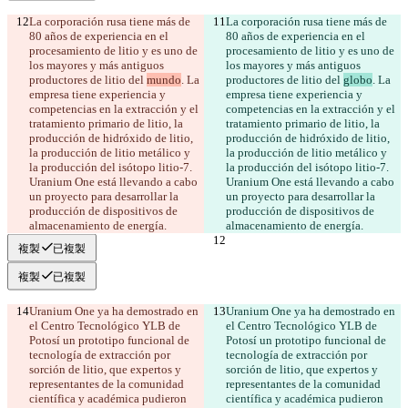
La corporación rusa tiene más de 
La corporación rusa tiene más de 
80 años de experiencia en el 
80 años de experiencia en el 
procesamiento de litio y es uno de 
procesamiento de litio y es uno de 
los mayores y más antiguos 
los mayores y más antiguos 
productores de litio del 
mundo
. La 
productores de litio del 
globo
. La 
empresa tiene experiencia y 
empresa tiene experiencia y 
competencias en la extracción y el 
competencias en la extracción y el 
tratamiento primario de litio, la 
tratamiento primario de litio, la 
producción de hidróxido de litio, 
producción de hidróxido de litio, 
la producción de litio metálico y 
la producción de litio metálico y 
la producción del isótopo litio-7. 
la producción del isótopo litio-7. 
Uranium One está llevando a cabo 
Uranium One está llevando a cabo 
un proyecto para desarrollar la 
un proyecto para desarrollar la 
producción de dispositivos de 
producción de dispositivos de 
almacenamiento de energía.
almacenamiento de energía.
複製
已複製
複製
已複製
Uranium One ya ha demostrado en 
Uranium One ya ha demostrado en 
el Centro Tecnológico YLB de 
el Centro Tecnológico YLB de 
Potosí un prototipo funcional de 
Potosí un prototipo funcional de 
tecnología de extracción por 
tecnología de extracción por 
sorción de litio, que expertos y 
sorción de litio, que expertos y 
representantes de la comunidad 
representantes de la comunidad 
científica y académica pudieron 
científica y académica pudieron 