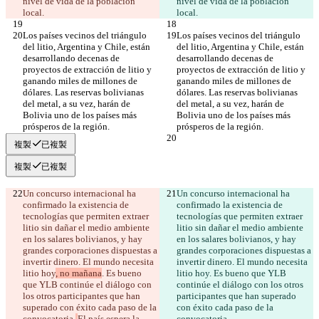
nivel de vida de la población 
nivel de vida de la población 
local. 
local. 
Los países vecinos del triángulo 
Los países vecinos del triángulo 
del litio, Argentina y Chile, están 
del litio, Argentina y Chile, están 
desarrollando decenas de 
desarrollando decenas de 
proyectos de extracción de litio y 
proyectos de extracción de litio y 
ganando miles de millones de 
ganando miles de millones de 
dólares. Las reservas bolivianas 
dólares. Las reservas bolivianas 
del metal, a su vez, harán de 
del metal, a su vez, harán de 
Bolivia uno de los países más 
Bolivia uno de los países más 
prósperos de la región.
prósperos de la región.
複製
已複製
複製
已複製
Un concurso internacional ha 
Un concurso internacional ha 
confirmado la existencia de 
confirmado la existencia de 
tecnologías que permiten extraer 
tecnologías que permiten extraer 
litio sin dañar el medio ambiente 
litio sin dañar el medio ambiente 
en los salares bolivianos, y hay 
en los salares bolivianos, y hay 
grandes corporaciones dispuestas a 
grandes corporaciones dispuestas a 
invertir dinero. El mundo necesita 
invertir dinero. El mundo necesita 
litio hoy
, no mañana
. Es bueno 
litio hoy
. Es bueno que YLB 
que YLB continúe el diálogo con 
continúe el diálogo con los otros 
los otros participantes que han 
participantes que han superado 
superado con éxito cada paso de la 
con éxito cada paso de la 
convocatoria.
El país espera la 
convocatoria.