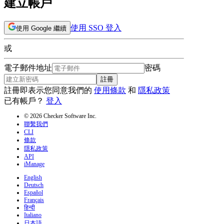
建立帳戶
使用 SSO 登入
使用 Google 繼續
或
電子郵件地址
密碼
註冊
註冊即表示您同意我們的
使用條款
和
隱私政策
已有帳戶？
登入
© 2026 Checker Software Inc.
聯繫我們
CLI
條款
隱私政策
API
iManage
English
Deutsch
Español
Français
हिन्दी
Italiano
日本語