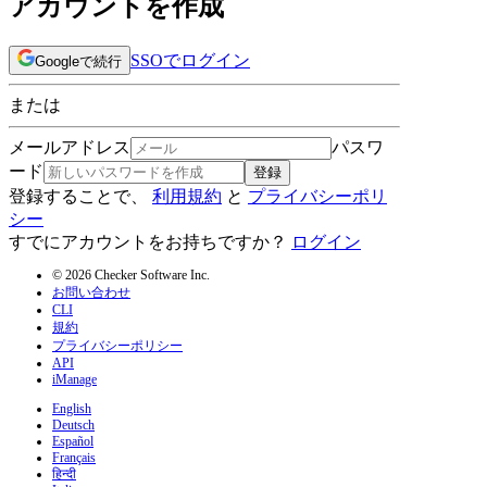
アカウントを作成
SSOでログイン
Googleで続行
または
メールアドレス
パスワ
ード
登録
登録することで、
利用規約
と
プライバシーポリ
シー
すでにアカウントをお持ちですか？
ログイン
© 2026 Checker Software Inc.
お問い合わせ
CLI
規約
プライバシーポリシー
API
iManage
English
Deutsch
Español
Français
हिन्दी