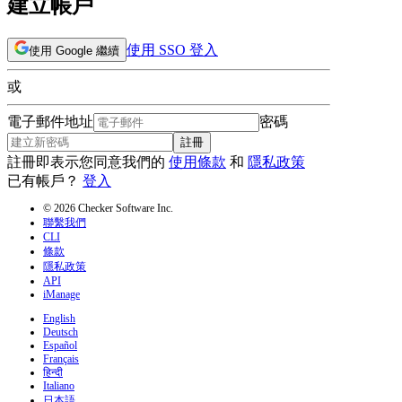
建立帳戶
使用 SSO 登入
使用 Google 繼續
或
電子郵件地址
密碼
註冊
註冊即表示您同意我們的
使用條款
和
隱私政策
已有帳戶？
登入
© 2026 Checker Software Inc.
聯繫我們
CLI
條款
隱私政策
API
iManage
English
Deutsch
Español
Français
हिन्दी
Italiano
日本語