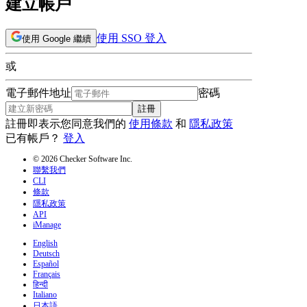
建立帳戶
使用 SSO 登入
使用 Google 繼續
或
電子郵件地址
密碼
註冊
註冊即表示您同意我們的
使用條款
和
隱私政策
已有帳戶？
登入
© 2026 Checker Software Inc.
聯繫我們
CLI
條款
隱私政策
API
iManage
English
Deutsch
Español
Français
हिन्दी
Italiano
日本語